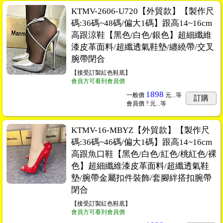
KTMV-2606-U720【外貿款】【製作尺
碼:36碼~48碼/偏大1碼】跟高14~16cm
高跟涼鞋【黑色/白色/銀色】超細纖維
漆皮革面料/超纖透氣鞋墊/纏繞帶/交叉
腕帶閉合
【接受訂製紅色鞋底】
會員方可看到會員價
1898
一般價
元...
等
訂購
會員價
? 元...
等
KTMV-16-MBYZ【外貿款】【製作尺
碼:36碼~46碼/偏大1碼】跟高14~16cm
高跟魚口鞋【黑色/白色/紅色/桃紅色/裸
色】超細纖維漆皮革面料/超纖透氣鞋
墊/腕帶金屬扣件裝飾/套腳絆搭扣腕帶
閉合
【接受訂製紅色鞋底】
會員方可看到會員價