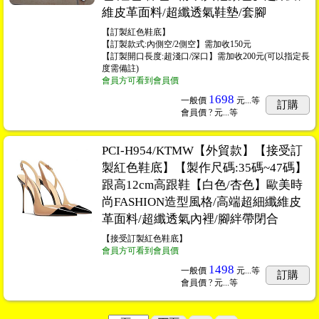
維皮革面料/超纖透氣鞋墊/套腳
【訂製紅色鞋底】
【訂製款式:內側空/2側空】需加收150元
【訂製開口長度:超淺口/深口】需加收200元(可以指定長
度需備註)
會員方可看到會員價
1698
一般價
元...
等
訂購
會員價
? 元...
等
PCI-H954/KTMW【外貿款】【接受訂
製紅色鞋底】【製作尺碼:35碼~47碼】
跟高12cm高跟鞋【白色/杏色】歐美時
尚FASHION造型風格/高端超細纖維皮
革面料/超纖透氣內裡/腳絆帶閉合
【接受訂製紅色鞋底】
會員方可看到會員價
1498
一般價
元...
等
訂購
會員價
? 元...
等