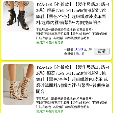
TZA-J88【外貿款】【製作尺碼:35碼~4
3碼】跟高7.5/9.5/11cm短筒涼靴鞋/跳
舞鞋【黑色/杏色】超細纖維漆皮革面
料/超纖內裡/前繫帶+內側拉鍊閉合
本款鞋底一般是做黑色橡膠底(如商品圖片)
可以訂製跳舞專用毛底鞋【黑色 或 棕色】下單時請備
註鞋底顏色~若沒備註就默認做黑色毛底
會員方可看到會員價
1098
一般價
元...
等
訂購
會員價
? 元...
等
TZA-J26【外貿款】【製作尺碼:35碼~4
3碼】跟高7.5/9.5/11cm短筒涼靴鞋/跳
舞鞋【黑色/杏色】超細纖維PU皮革 或
磨砂絨面料/超纖內裡/前繫帶+後側拉鍊
閉合
本款鞋底一般是做黑色橡膠底(如商品圖片)
可以訂製跳舞專用毛底鞋【黑色 或 棕色】下單時請備
註鞋底顏色~若沒備註就默認做黑色毛底
會員方可看到會員價