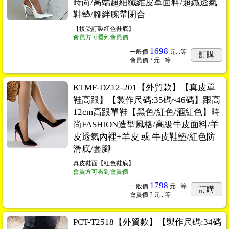
時尚/高端超細纖維皮革面料/超纖透氣
鞋墊/腳絆腕帶閉合
【接受訂製紅色鞋底】
會員方可看到會員價
1698
一般價
元...
等
訂購
會員價
? 元...
等
KTMF-DZ12-201【外貿款】【真皮單
鞋高跟】【製作尺碼:35碼~46碼】跟高
12cm高跟單鞋【黑色/紅色/酒紅色】時
尚FASHION造型風格/高級牛皮面料/羊
皮透氣內裡+羊皮 或 牛皮鞋墊/紅色防
滑底/套腳
真皮鞋面【紅色鞋底】
會員方可看到會員價
1798
一般價
元...
等
訂購
會員價
? 元...
等
PCT-T2518【外貿款】【製作尺碼:34碼