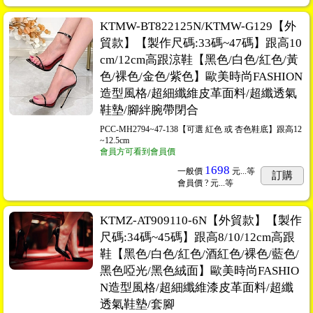
KTMW-BT822125N/KTMW-G129【外
貿款】【製作尺碼:33碼~47碼】跟高10
cm/12cm高跟涼鞋【黑色/白色/紅色/黃
色/裸色/金色/紫色】歐美時尚FASHION
造型風格/超細纖維皮革面料/超纖透氣
鞋墊/腳絆腕帶閉合
PCC-MH2794~47-138【可選 紅色 或 杏色鞋底】跟高12
~12.5cm
會員方可看到會員價
1698
一般價
元...
等
訂購
會員價
? 元...
等
KTMZ-AT909110-6N【外貿款】【製作
尺碼:34碼~45碼】跟高8/10/12cm高跟
鞋【黑色/白色/紅色/酒紅色/裸色/藍色/
黑色啞光/黑色絨面】歐美時尚FASHIO
N造型風格/超細纖維漆皮革面料/超纖
透氣鞋墊/套腳