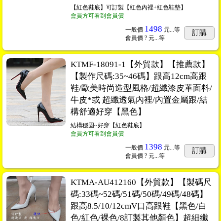
【紅色鞋底】可訂製【紅色內裡+紅色鞋墊】
會員方可看到會員價
1498
一般價
元...
等
訂購
會員價
? 元...
等
KTMF-18091-1【外貿款】【推薦款】
【製作尺碼:35~46碼】跟高12cm高跟
鞋/歐美時尚造型風格/超纖漆皮革面料/
牛皮*或 超纖透氣內裡/內置金屬跟/結
構舒適好穿【黑色】
結構穩固~好穿【紅色鞋底】
會員方可看到會員價
1398
一般價
元...
等
訂購
會員價
? 元...
等
KTMA-AU412160【外貿款】【製碼尺
碼:33碼~52碼/51碼/50碼/49碼/48碼】
跟高8.5/10/12cmV口高跟鞋【黑色/白
色/紅色/裸色/8訂製其他顏色】超細纖