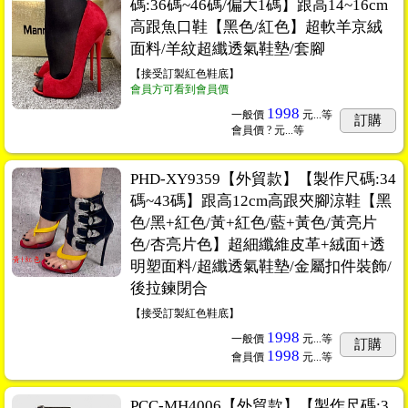
碼:36碼~46碼/偏大1碼】跟高14~16cm
高跟魚口鞋【黑色/紅色】超軟羊京絨
面料/羊紋超纖透氣鞋墊/套腳
【接受訂製紅色鞋底】
會員方可看到會員價
1998
一般價
元...
等
訂購
會員價
? 元...
等
PHD-XY9359【外貿款】【製作尺碼:34
碼~43碼】跟高12cm高跟夾腳涼鞋【黑
色/黑+紅色/黃+紅色/藍+黃色/黃亮片
色/杏亮片色】超細纖維皮革+絨面+透
明塑面料/超纖透氣鞋墊/金屬扣件裝飾/
後拉鍊閉合
【接受訂製紅色鞋底】
1998
一般價
元...
等
訂購
1998
會員價
元...
等
PCC-MH4006【外貿款】【製作尺碼:3