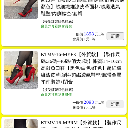
顏色】超細纖維漆皮革面料/超纖透氣
鞋墊/內側鏤空/套腳
【接受訂製紅色鞋底】
會員方可看到會員價
1898
一般價
元...
等
訂購
會員價
? 元...
等
KTMV-16-MYFK【外貿款】【製作尺
碼:36碼~46碼/偏大1碼】跟高14~16cm
高跟魚口鞋【黑色/白色/紅色】超細纖
維漆皮革面料/超纖透氣鞋墊/腕帶金屬
扣件裝飾+閉合
【接受訂製紅色鞋底】
會員方可看到會員價
2098
一般價
元...
等
訂購
會員價
? 元...
等
KTMV-16-MBRM【外貿款】【製作尺