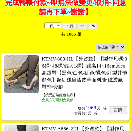
完成轉帳付款~即無法做變更/取消~同意
請再下單~謝謝
】
下頁
>>
26
共
1005
筆
KTMV-803-HL【外貿款】【製作尺碼:3
6碼~48碼/偏大1碼】跟高14~16cm圓頭
高跟鞋【黑色/白色/紅色/裸色/訂製其他
顏色】超細纖維漆皮革面料/超纖透氣
鞋墊/套腳
【接受訂製紅色鞋底】
會員方可看到會員價
1968
一般價
元...
等
訂購
會員價
? 元...
等
KTMV-A666-2HL【外貿款】【製作尺