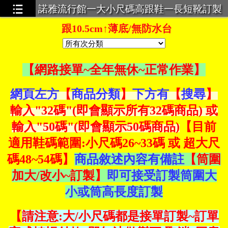
諾雅流行館一大小尺碼高跟鞋一長短靴訂製
一超大碼服飾一義乳一馬甲束身衣
跟10.5cm↑薄底/無防水台
【
網路接單~全年無休~正常作業
】
網頁左方
【
商品分類
】
下方有
【
搜尋
】
輸入"32碼"(即會顯示所有32碼商品) 或
輸入"50碼"(即會顯示50碼商品)
【目前
適用鞋碼範圍:
小尺碼26~33碼 或 超大尺
碼48~54碼
】
商品敘述內容有備註
【筒圍
加大/改小~訂製】
即可接受訂製筒圍大
小或筒高長度訂製
【
請注意:大/小尺碼都是接單訂製~訂單