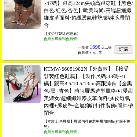
~47碼】跟高12cm尖頭高跟涼鞋【黑色/
白色/紅色/杏色】歐美時尚/高端超細纖
維皮革面料/超纖透氣鞋墊/腳絆腕帶閉
合
【接受訂製紅色鞋底】
會員方可看到會員價
1698
一般價
元...
等
訂購
會員價
? 元...
等
KTMW-S6051982N【外貿款】【接受
訂製紅色鞋底】【製作尺碼:33碼~46
碼】跟高8.5/10.5/13cm高跟涼鞋【全黑
色/黑+杏色】時尚羅馬造型風格/可愛甜
美淑女/超細纖維漆皮革面料/豚皮透氣
內裡+豚皮墊/金屬鉚釘扣件裝飾/腳絆帶
閉合
【本款:紅色鞋底】鞋跟內裡鋼芯中層加鋼板(鞋跟不搖
晃)
會員方可看到會員價