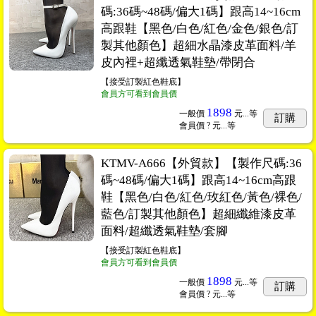
碼:36碼~48碼/偏大1碼】跟高14~16cm
高跟鞋【黑色/白色/紅色/金色/銀色/訂
製其他顏色】超細水晶漆皮革面料/羊
皮內裡+超纖透氣鞋墊/帶閉合
【接受訂製紅色鞋底】
會員方可看到會員價
1898
一般價
元...
等
訂購
會員價
? 元...
等
KTMV-A666【外貿款】【製作尺碼:36
碼~48碼/偏大1碼】跟高14~16cm高跟
鞋【黑色/白色/紅色/玫紅色/黃色/裸色/
藍色/訂製其他顏色】超細纖維漆皮革
面料/超纖透氣鞋墊/套腳
【接受訂製紅色鞋底】
會員方可看到會員價
1898
一般價
元...
等
訂購
會員價
? 元...
等