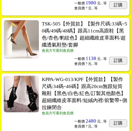
1980
一般價
元...
等
訂購
會員價
? 元...
等
TSK-505【外貿款】【製作尺碼:33碼~5
0碼/49碼/48碼】跟高11cm高跟鞋【黑
色/杏色/豹紋色】超細纖維皮革面料/超
纖透氣鞋墊/套腳
會員方可看到會員價
1138
一般價
元...
等
訂購
會員價
? 元...
等
KPPA-WG-013/KPF【外貿款】【製作
尺碼:34碼~46碼】跟高20cm無跟短筒
靴鞋【黑色/白色/紅色/訂製其他顏色】
超細纖維皮革面料/短絨內裡/前繫帶+側
拉鍊閉合
會員方可看到會員價
2480
一般價
元...
等
訂購
會員價
? 元...
等