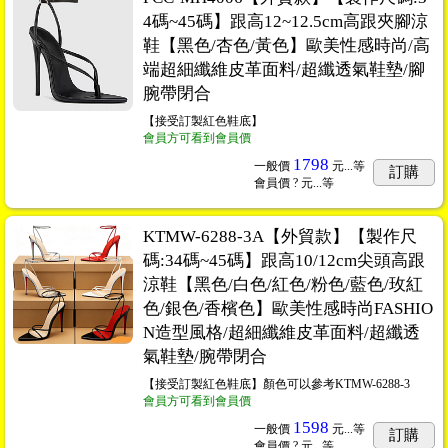
4碼~45碼】跟高12~12.5cm高跟夾腳涼
鞋【黑色/杏色/黃色】歐美性感時尚/高
端超細纖維皮革面料/超纖透氣鞋墊/腳
腕帶閉合
【接受訂製紅色鞋底】
會員方可看到會員價
1798
一般價
元...
等
訂購
會員價
? 元...
等
KTMW-6288-3A【外貿款】【製作尺
碼:34碼~45碼】跟高10/12cm尖頭高跟
涼鞋【黑色/白色/紅色/粉色/藍色/玫紅
色/銀色/香檳色】歐美性感時尚FASHIO
N造型風格/超細纖維皮革面料/超纖透
氣鞋墊/腕帶閉合
【接受訂製紅色鞋底】顏色可以參考KTMW-6288-3
會員方可看到會員價
1598
一般價
元...
等
訂購
會員價
? 元...
等