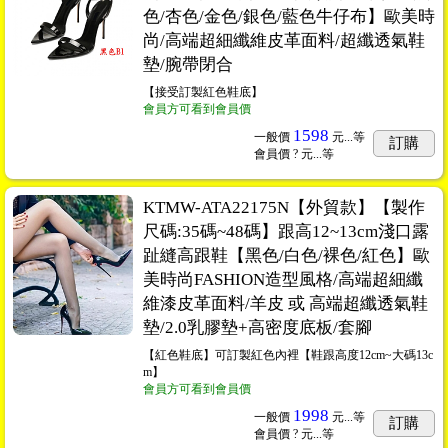
色/杏色/金色/銀色/藍色牛仔布】歐美時
尚/高端超細纖維皮革面料/超纖透氣鞋
墊/腕帶閉合
【接受訂製紅色鞋底】
會員方可看到會員價
1598
一般價
元...
等
訂購
會員價
? 元...
等
KTMW-ATA22175N【外貿款】【製作
尺碼:35碼~48碼】跟高12~13cm淺口露
趾縫高跟鞋【黑色/白色/裸色/紅色】歐
美時尚FASHION造型風格/高端超細纖
維漆皮革面料/羊皮 或 高端超纖透氣鞋
墊/2.0乳膠墊+高密度底板/套腳
【紅色鞋底】可訂製紅色內裡【鞋跟高度12cm~大碼13c
m】
會員方可看到會員價
1998
一般價
元...
等
訂購
會員價
? 元...
等