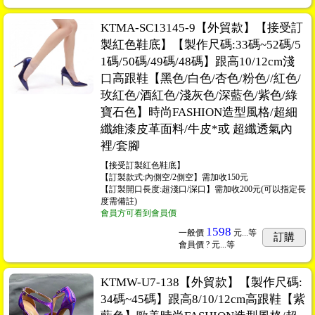
KTMA-SC13145-9【外貿款】【接受訂
製紅色鞋底】【製作尺碼:33碼~52碼/5
1碼/50碼/49碼/48碼】跟高10/12cm淺
口高跟鞋【黑色/白色/杏色/粉色//紅色/
玫紅色/酒紅色/淺灰色/深藍色/紫色/綠
寶石色】時尚FASHION造型風格/超細
纖維漆皮革面料/牛皮*或 超纖透氣內
裡/套腳
【接受訂製紅色鞋底】
【訂製款式:內側空/2側空】需加收150元
【訂製開口長度:超淺口/深口】需加收200元(可以指定長
度需備註)
會員方可看到會員價
1598
一般價
元...
等
訂購
會員價
? 元...
等
KTMW-U7-138【外貿款】【製作尺碼:
34碼~45碼】跟高8/10/12cm高跟鞋【紫