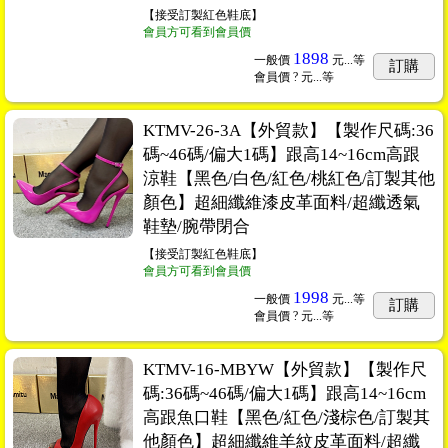
【接受訂製紅色鞋底】
會員方可看到會員價
1898
一般價
元...
等
訂購
會員價
? 元...
等
KTMV-26-3A【外貿款】【製作尺碼:36
碼~46碼/偏大1碼】跟高14~16cm高跟
涼鞋【黑色/白色/紅色/桃紅色/訂製其他
顏色】超細纖維漆皮革面料/超纖透氣
鞋墊/腕帶閉合
【接受訂製紅色鞋底】
會員方可看到會員價
1998
一般價
元...
等
訂購
會員價
? 元...
等
KTMV-16-MBYW【外貿款】【製作尺
碼:36碼~46碼/偏大1碼】跟高14~16cm
高跟魚口鞋【黑色/紅色/淺棕色/訂製其
他顏色】超細纖維羊紋皮革面料/超纖