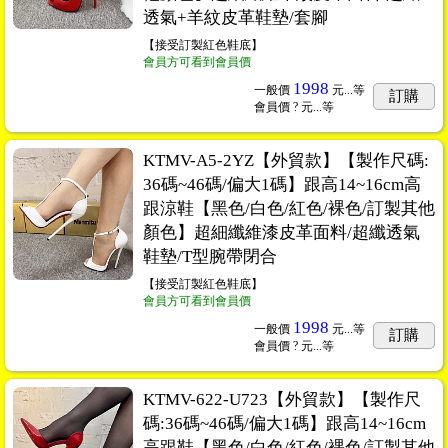
透氣+羊紋皮革鞋墊/套腳
【接受訂製紅色鞋底】
會員方可看到會員價
1998
一般價
元...
等
訂購
會員價
? 元...
等
KTMV-A5-2YZ【外貿款】【製作尺碼:
36碼~46碼/偏大1碼】跟高14~16cm高
跟涼鞋【黑色/白色/紅色/裸色/訂製其他
顏色】超細纖維漆皮革面料/超纖透氣
鞋墊/T型腕帶閉合
【接受訂製紅色鞋底】
會員方可看到會員價
1998
一般價
元...
等
訂購
會員價
? 元...
等
KTMV-622-U723【外貿款】【製作尺
碼:36碼~46碼/偏大1碼】跟高14~16cm
高跟鞋【黑色/白色/紅色/裸色/訂製其他