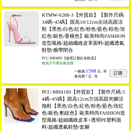
KTMW-6288-3【外貿款】【製作尺碼:
34碼~45碼】跟高10/12cm尖頭高跟涼
鞋【黑色/白色/紅色/粉色/藍色/棕色/玫
紅色/銀色/香檳色】歐美時尚FASHION
造型風格/超細纖維皮革面料/超纖透氣
鞋墊/腕帶閉合
PCC-MH4001【接受訂製紅色鞋底】
會員方可看到會員價
1598
一般價
元...
等
訂購
會員價
? 元...
等
PCC-MH4169【外貿款】【製作尺碼:3
4碼~45碼】跟高12cm方頭高跟夾腳涼
拖鞋【黑色/白色/紅色/粉色/藍色/玫紅
色/銀色/豹紋色】歐美時尚FASHION造
型風格/超細纖維皮革+透明PE塑料面
料/超纖透氣鞋墊/套腳