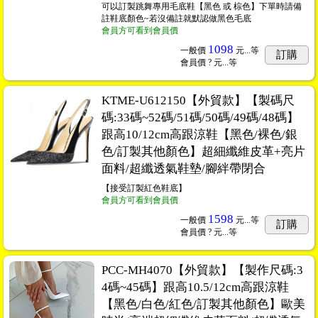
可以訂製跳舞專用毛底鞋【黑色 或 棕色】下單時請備
註鞋底顏色~若沒備註就默認做黑色毛底
會員方可看到會員價
1098
一般價
元...
等
訂購
會員價
? 元...
等
KTME-U612150【外貿款】【製碼尺
碼:33碼~52碼/51碼/50碼/49碼/48碼】
跟高10/12cm高跟涼鞋【黑色/裸色/銀
色/訂製其他顏色】超細纖維皮革+亮片
面料/超纖透氣鞋墊/腳絆帶閉合
【接受訂製紅色鞋底】
會員方可看到會員價
1598
一般價
元...
等
訂購
會員價
? 元...
等
PCC-MH4070【外貿款】【製作尺碼:3
4碼~45碼】跟高10.5/12cm高跟涼鞋
【黑色/白色/紅色/訂製其他顏色】歐美