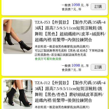
1098
一般價
元...
等
訂購
會員價
? 元...
等
TZA-J53【外貿款】【製作尺碼:35碼~4
3碼】跟高7.5/9.5/11cm短筒涼靴鞋/跳
舞鞋【黑色】超細纖維PU皮革+絨面料/
超纖內裡/前繫帶+內側拉鍊閉合
本款鞋底一般是做黑色橡膠底(如商品圖片)
可以訂製跳舞專用毛底鞋【黑色 或 棕色】下單時請備
註鞋底顏色~若沒備註就默認做黑色毛底
會員方可看到會員價
1098
一般價
元...
等
訂購
會員價
? 元...
等
TZA-J12【外貿款】【製作尺碼:35碼~4
3碼】跟高7.5/9.5/11cm短筒涼靴鞋/跳
舞鞋【黑色/杏色】磨砂細絨皮革面料/
超纖內裡/前繫帶+後側拉鍊閉合
本款鞋底一般是做黑色橡膠底(如商品圖片)