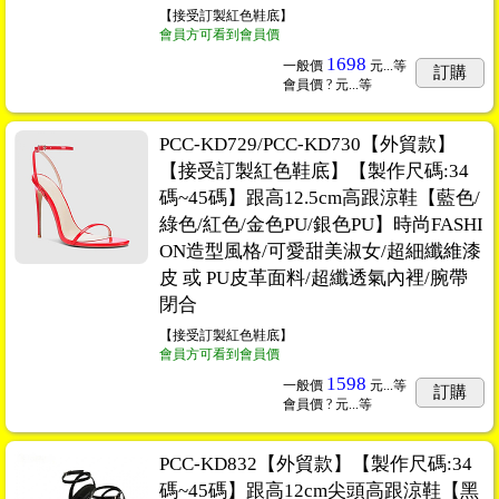
【接受訂製紅色鞋底】
會員方可看到會員價
1698
一般價
元...
等
訂購
會員價
? 元...
等
PCC-KD729/PCC-KD730【外貿款】
【接受訂製紅色鞋底】【製作尺碼:34
碼~45碼】跟高12.5cm高跟涼鞋【藍色/
綠色/紅色/金色PU/銀色PU】時尚FASHI
ON造型風格/可愛甜美淑女/超細纖維漆
皮 或 PU皮革面料/超纖透氣內裡/腕帶
閉合
【接受訂製紅色鞋底】
會員方可看到會員價
1598
一般價
元...
等
訂購
會員價
? 元...
等
PCC-KD832【外貿款】【製作尺碼:34
碼~45碼】跟高12cm尖頭高跟涼鞋【黑