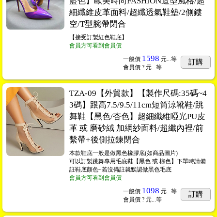
藍色】歐美時尚FASHION造型風格/超
細纖維皮革面料/超纖透氣鞋墊/2側鏤
空/T型腕帶閉合
【接受訂製紅色鞋底】
會員方可看到會員價
1598
一般價
元...
等
訂購
會員價
? 元...
等
TZA-09【外貿款】【製作尺碼:35碼~4
3碼】跟高7.5/9.5/11cm短筒涼靴鞋/跳
舞鞋【黑色/杏色】超細纖維啞光PU皮
革 或 磨砂絨 加網紗面料/超纖內裡/前
繫帶+後側拉鍊閉合
本款鞋底一般是做黑色橡膠底(如商品圖片)
可以訂製跳舞專用毛底鞋【黑色 或 棕色】下單時請備
註鞋底顏色~若沒備註就默認做黑色毛底
會員方可看到會員價
1098
一般價
元...
等
訂購
會員價
? 元...
等