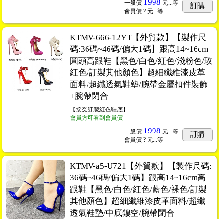
1998
一般價
元...
等
訂購
會員價
? 元...
等
KTMV-666-12YT【外貿款】【製作尺
碼:36碼~46碼/偏大1碼】跟高14~16cm
圓頭高跟鞋【黑色/白色/紅色/淺粉色/玫
紅色/訂製其他顏色】超細纖維漆皮革
面料/超纖透氣鞋墊/腕帶金屬扣件裝飾
+腕帶閉合
【接受訂製紅色鞋底】
會員方可看到會員價
1998
一般價
元...
等
訂購
會員價
? 元...
等
KTMV-a5-U721【外貿款】【製作尺碼:
36碼~46碼/偏大1碼】跟高14~16cm高
跟鞋【黑色/白色/紅色/藍色/裸色/訂製
其他顏色】超細纖維漆皮革面料/超纖
透氣鞋墊/中底鏤空/腕帶閉合