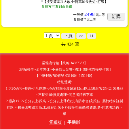
*【接受筒圍加大改小/筒高加長改短~訂製】
會員方可看到會員價
2498
一般價
元...
等
訂購
會員價
? 元...
等
下頁
>>
11
共
424
筆
諾雅流行館【統編:34867353】
【網站接單~全年無休~不受假日影響~國訂假期依然接單作業】
【中華郵政700帳號:0311004-2152440】
特別聲明:
1.大尺碼40~48碼/小尺碼30~34碼(鞋跟高度超過12cm以上)屬於客製化訂製商品
~不接受退/換貨處理~同意者請再下單
2.跟高15~22公分以上/跟高12公分以上薄底(沒有防水台)高跟鞋~屬於特殊訂製
鞋款.不接受因鞋跟太高.太細.穿起來不舒服等理由退/換貨處理~同意者請再下
單
電腦版
|
手機版