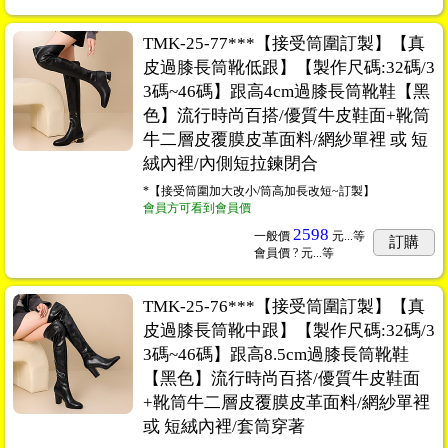
TMK-25-77***【接受筒圍訂製】【真
皮過膝長筒靴低跟】【製作尺碼:32碼/3
3碼~46碼】跟高4cm過膝長筒靴鞋【黑
色】流行時尚百搭/優質牛皮鞋面+靴筒
牛二層皮覆膜皮革面料/網紗單裡 或 短
絨內裡/內側短拉鍊閉合
*【接受筒圍加大改小/筒高加長改短~訂製】
會員方可看到會員價
2598
一般價
元...
等
訂購
會員價
? 元...
等
TMK-25-76***【接受筒圍訂製】【真
皮過膝長筒靴中跟】【製作尺碼:32碼/3
3碼~46碼】跟高8.5cm過膝長筒靴鞋
【黑色】流行時尚百搭/優質牛皮鞋面
+靴筒牛二層皮覆膜皮革面料/網紗單裡
或 短絨內裡/套筒穿著