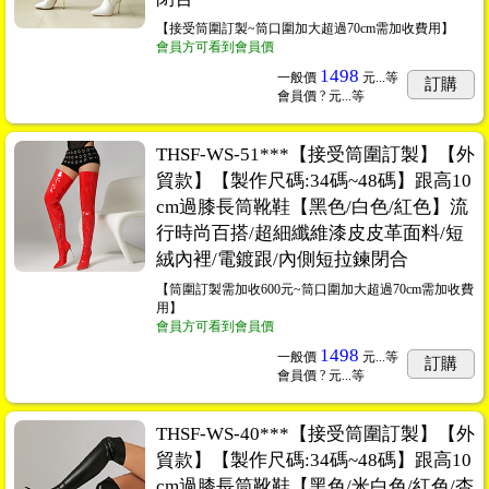
【接受筒圍訂製~筒口圍加大超過70cm需加收費用】
會員方可看到會員價
1498
一般價
元...
等
訂購
會員價
? 元...
等
THSF-WS-51***【接受筒圍訂製】【外
貿款】【製作尺碼:34碼~48碼】跟高10
cm過膝長筒靴鞋【黑色/白色/紅色】流
行時尚百搭/超細纖維漆皮皮革面料/短
絨內裡/電鍍跟/內側短拉鍊閉合
【筒圍訂製需加收600元~筒口圍加大超過70cm需加收費
用】
會員方可看到會員價
1498
一般價
元...
等
訂購
會員價
? 元...
等
THSF-WS-40***【接受筒圍訂製】【外
貿款】【製作尺碼:34碼~48碼】跟高10
cm過膝長筒靴鞋【黑色/米白色/紅色/杏