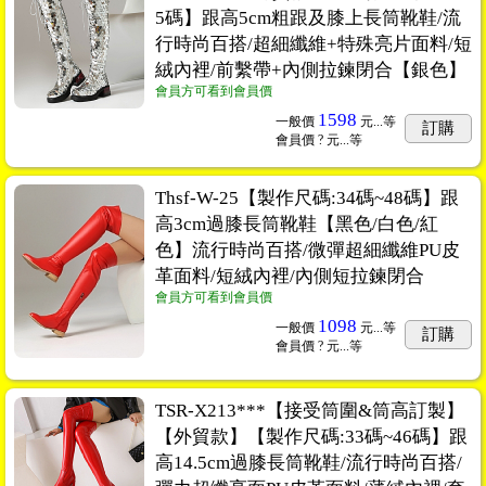
5碼】跟高5cm粗跟及膝上長筒靴鞋/流
行時尚百搭/超細纖維+特殊亮片面料/短
絨內裡/前繫帶+內側拉鍊閉合【銀色】
會員方可看到會員價
1598
一般價
元...
等
訂購
會員價
? 元...
等
Thsf-W-25【製作尺碼:34碼~48碼】跟
高3cm過膝長筒靴鞋【黑色/白色/紅
色】流行時尚百搭/微彈超細纖維PU皮
革面料/短絨內裡/內側短拉鍊閉合
會員方可看到會員價
1098
一般價
元...
等
訂購
會員價
? 元...
等
TSR-X213***【接受筒圍&筒高訂製】
【外貿款】【製作尺碼:33碼~46碼】跟
高14.5cm過膝長筒靴鞋/流行時尚百搭/