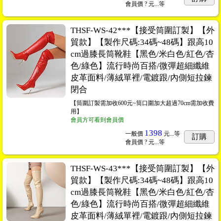
會員價
? 元...
等
THSF-WS-42***【接受筒圍訂製】【外
貿款】【製作尺碼:34碼~48碼】跟高10
cm過膝長筒靴鞋【黑色/米白色/紅色/杏
色/綠色】流行時尚百搭/微彈超細纖維
皮革面料/薄絨單裡/電鍍跟/內側短拉鍊
閉合
【筒圍訂製需加收600元~筒口圍加大超過70cm需加收費
用】
會員方可看到會員價
1398
一般價
元...
等
訂購
會員價
? 元...
等
THSF-WS-43***【接受筒圍訂製】【外
貿款】【製作尺碼:34碼~48碼】跟高10
cm過膝長筒靴鞋【黑色/米白色/紅色/杏
色/綠色】流行時尚百搭/微彈超細纖維
皮革面料/薄絨單裡/電鍍跟/內側短拉鍊