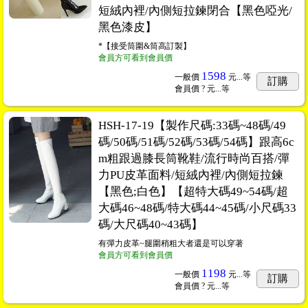
短絨內裡/內側短拉鍊閉合【黑色啞光/
黑色漆皮】
*【接受筒圍&筒高訂製】
會員方可看到會員價
1598
一般價
元...
等
訂購
會員價
? 元...
等
HSH-17-19【製作尺碼:33碼~48碼/49
碼/50碼/51碼/52碼/53碼/54碼】跟高6c
m粗跟過膝長筒靴鞋/流行時尚百搭/彈
力PU皮革面料/短絨內裡/內側短拉鍊
【黑色;白色】【超特大碼49~54碼/超
大碼46~48碼/特大碼44~45碼/小尺碼33
碼/大尺碼40~43碼】
有彈力皮革~腿圍稍粗大者還是可以穿著
會員方可看到會員價
1198
一般價
元...
等
訂購
會員價
? 元...
等