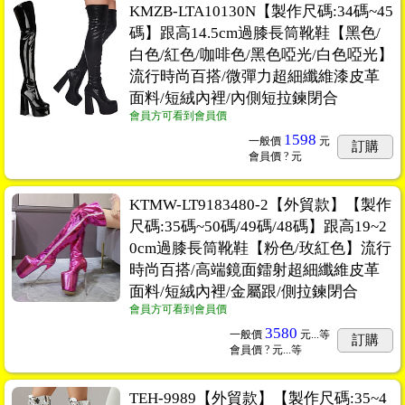
KMZB-LTA10130N【製作尺碼:34碼~45
碼】跟高14.5cm過膝長筒靴鞋【黑色/
白色/紅色/咖啡色/黑色啞光/白色啞光】
流行時尚百搭/微彈力超細纖維漆皮革
面料/短絨內裡/內側短拉鍊閉合
會員方可看到會員價
1598
一般價
元
訂購
會員價
? 元
KTMW-LT9183480-2【外貿款】【製作
尺碼:35碼~50碼/49碼/48碼】跟高19~2
0cm過膝長筒靴鞋【粉色/玫紅色】流行
時尚百搭/高端鏡面鐳射超細纖維皮革
面料/短絨內裡/金屬跟/側拉鍊閉合
會員方可看到會員價
3580
一般價
元...
等
訂購
會員價
? 元...
等
TEH-9989【外貿款】【製作尺碼:35~4