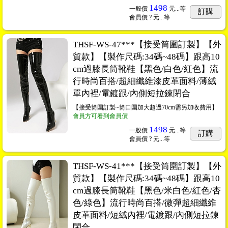
1498
一般價
元...
等
訂購
會員價
? 元...
等
THSF-WS-47***【接受筒圍訂製】【外
貿款】【製作尺碼:34碼~48碼】跟高10
cm過膝長筒靴鞋【黑色/白色/紅色】流
行時尚百搭/超細纖維漆皮革面料/薄絨
單內裡/電鍍跟/內側短拉鍊閉合
【接受筒圍訂製~筒口圍加大超過70cm需另加收費用】
會員方可看到會員價
1498
一般價
元...
等
訂購
會員價
? 元...
等
THSF-WS-41***【接受筒圍訂製】【外
貿款】【製作尺碼:34碼~48碼】跟高10
cm過膝長筒靴鞋【黑色/米白色/紅色/杏
色/綠色】流行時尚百搭/微彈超細纖維
皮革面料/短絨內裡/電鍍跟/內側短拉鍊
閉合