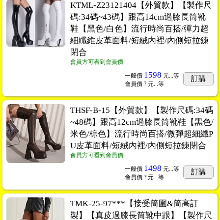
KTML-Z23121404【外貿款】【製作尺
碼:34碼~43碼】跟高14cm過膝長筒靴
鞋【黑色/白色】流行時尚百搭/彈力超
細纖維皮革面料/短絨內裡/內側短拉鍊
閉合
會員方可看到會員價
1598
一般價
元...
等
訂購
會員價
? 元...
等
THSF-B-15【外貿款】【製作尺碼:34碼
~48碼】跟高12cm過膝長筒靴鞋【黑色/
米色/棕色】流行時尚百搭/微彈超細纖P
U皮革面料/短絨內裡/內側短拉鍊閉合
會員方可看到會員價
1498
一般價
元...
等
訂購
會員價
? 元...
等
TMK-25-97***【接受筒圍&筒高訂
製】【真皮過膝長筒靴中跟】【製作尺