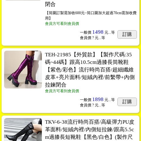
閉合
【筒圍訂製需加收600元~筒口圍加大超過70cm需加收費
用】
會員方可看到會員價
1498
一般價
元...
等
訂購
會員價
? 元...
等
TEH-21985【外貿款】【製作尺碼:35
碼~44碼】跟高10.5cm過膝長筒靴鞋
【紫色/彩色】流行時尚百搭/超細纖維
皮革+亮片面料/短絨內裡/前繫帶+內側
拉鍊閉合
會員方可看到會員價
1898
一般價
元...
等
訂購
會員價
? 元...
等
TKV-6-38流行時尚百搭/高級彈力PU皮
革面料/短絨內裡/內側短拉鍊/跟高5.5c
m過膝長短靴鞋【黑色/白色】(製作尺