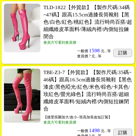
TLD-1822【外貿款】【製作尺碼:34碼
~47碼】跟高15.5cm過膝長筒靴鞋【黑
色/白色/紅色/桃紅色】流行時尚百搭/超
細纖維皮革面料/薄絨內裡/內側短拉鍊
閉合
會員方可看到會員價
1598
一般價
元...
等
訂購
會員價
? 元...
等
TBE-Z3-7【外貿款】【製作尺碼:35碼~
46碼】跟高16.5cm過膝長筒靴鞋【黑色
漆皮/黑色啞光/紅色/米色/棕色/卡其色/
玫紅色/螢光綠色】流行時尚百搭/超細
纖維皮革面料/短絨內裡/內側短拉鍊閉
合
【接受筒圍加大/改小~筒高加長改短訂製】
會員方可看到會員價
1498
一般價
元...
等
訂購