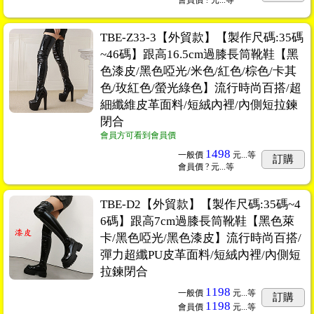
會員價
? 元...
等
TBE-Z33-3【外貿款】【製作尺碼:35碼
~46碼】跟高16.5cm過膝長筒靴鞋【黑
色漆皮/黑色啞光/米色/紅色/棕色/卡其
色/玫紅色/螢光綠色】流行時尚百搭/超
細纖維皮革面料/短絨內裡/內側短拉鍊
閉合
會員方可看到會員價
1498
一般價
元...
等
訂購
會員價
? 元...
等
TBE-D2【外貿款】【製作尺碼:35碼~4
6碼】跟高7cm過膝長筒靴鞋【黑色萊
卡/黑色啞光/黑色漆皮】流行時尚百搭/
彈力超纖PU皮革面料/短絨內裡/內側短
拉鍊閉合
1198
一般價
元...
等
訂購
1198
會員價
元...
等