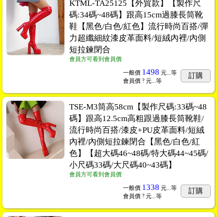
KTML-TA25125【外貿款】【製作尺
碼:34碼~48碼】跟高15cm過膝長筒靴
鞋【黑色/白色/紅色】流行時尚百搭/彈
力超纖細紋漆皮革面料/短絨內裡/內側
短拉鍊閉合
會員方可看到會員價
1498
一般價
元...
等
訂購
會員價
? 元...
等
TSE-M3筒高58cm【製作尺碼:33碼~48
碼】跟高12.5cm高粗跟過膝長筒靴鞋/
流行時尚百搭/漆皮+PU皮革面料/短絨
內裡/內側短拉鍊閉合【黑色/白色/紅
色】【超大碼46~48碼/特大碼44~45碼/
小尺碼33碼/大尺碼40~43碼】
會員方可看到會員價
1338
一般價
元...
等
訂購
會員價
? 元...
等