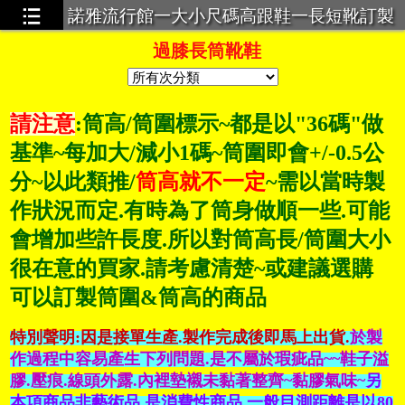
諾雅流行館一大小尺碼高跟鞋一長短靴訂製
一超大碼服飾一義乳一馬甲束身衣
過膝長筒靴鞋
請注意
:筒高/筒圍標示~都是以"36碼"做
基準~每加大/減小1碼~筒圍即會+/-0.5公
分~以此類推/
筒高就不一定
~需以當時製
作狀況而定.有時為了筒身做順一些.可能
會增加些許長度.所以對筒高長/筒圍大小
很在意的買家.請考慮清楚
~或建議選購
可以訂製筒圍&筒高的商品
特別聲明:因是接單生產.製作完成後即馬上出貨.
於製
作過程中容易產生下列問題.是不屬於瑕疵品~~鞋子溢
膠.壓痕.線頭外露.內裡墊襯未黏著整齊~黏膠氣味~
另
本項商品非藝術品.是消費性商品.一般目測距離是以80