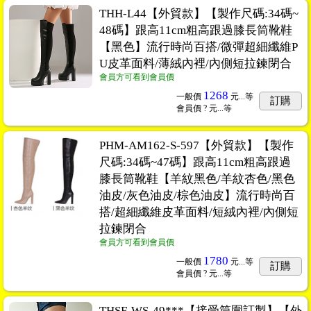
THH-L44【外貿款】【製作尺碼:34碼~
48碼】跟高11cm粗高跟過膝長筒靴鞋
【黑色】流行時尚百搭/微彈超細纖維P
U皮革面料/薄絨內裡/內側短拉鍊閉合
會員方可看到會員價
1268
一般價
元...
等
訂購
會員價
? 元...
等
PHM-AM162-S-597【外貿款】【製作
尺碼:34碼~47碼】跟高11cm粗高跟過
膝長筒靴鞋【羊紋黑色/羊紋杏色/黑色
油皮/灰色油皮/棕色油皮】流行時尚百
搭/超細纖維皮革面料/短絨內裡/內側短
拉鍊閉合
會員方可看到會員價
1780
一般價
元...
等
訂購
會員價
? 元...
等
THSF-WS-49***【接受筒圍訂製】【外