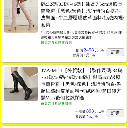
碼:32碼/33碼~46碼】跟高7.5cm過膝長
筒靴鞋【黑色/米色】流行時尚百搭/牛
皮鞋面+牛二層覆膜皮革面料/短絨內裡/
套筒
*【接受筒圍加大改小/筒高加長改短~訂製】請注意:腳
踝較粗大者需考量訂製加大腳踝圍
會員方可看到會員價
2498
一般價
元...
等
訂購
會員價
? 元...
等
TZA-M-11【外貿款】【製作尺碼:34碼
~51碼/50碼/49碼/48碼】跟高3cm過膝
長筒靴鞋【黑色/棕色】流行時尚百搭/
超細纖維皮革面料/短絨內裡/筒口後方
開V口/後側拉鍊閉合
會員方可看到會員價
898
一般價
元...
等
訂購
會員價
? 元...
等