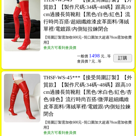
貿款】【製作尺碼:34碼~48碼】跟高10
cm過膝長筒靴鞋【黑色/白色/紅色】流
行時尚百搭/超細纖維漆皮革面料/薄絨
單裡/電鍍跟/內側短拉鍊閉合
【筒圍訂製需加收600元~筒口圍加大超過70cm需加收費
用】
會員方可看到會員價
1498
一般價
元...
等
訂購
會員價
? 元...
等
THSF-WS-45***【接受筒圍訂製】【外
貿款】【製作尺碼:34碼~48碼】跟高10
cm過膝長筒靴鞋【黑色/米白色/紅色/杏
色/綠色】流行時尚百搭/微彈超細纖維
皮革面料/薄絨單裡/電鍍跟/內側短拉鍊
閉合
【筒圍訂製需加收600元~筒口圍加大超過70cm需加收費
用】
會員方可看到會員價