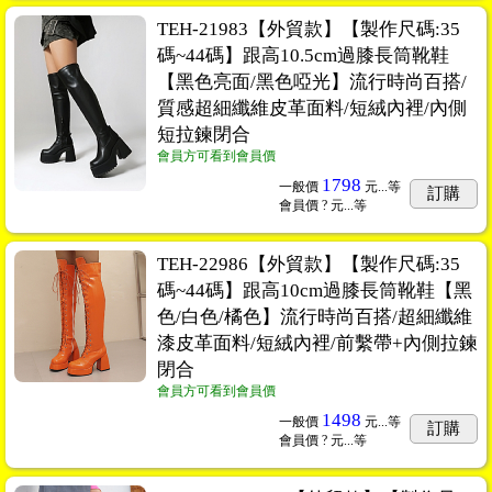
TEH-21983【外貿款】【製作尺碼:35
碼~44碼】跟高10.5cm過膝長筒靴鞋
【黑色亮面/黑色啞光】流行時尚百搭/
質感超細纖維皮革面料/短絨內裡/內側
短拉鍊閉合
會員方可看到會員價
1798
一般價
元...
等
訂購
會員價
? 元...
等
TEH-22986【外貿款】【製作尺碼:35
碼~44碼】跟高10cm過膝長筒靴鞋【黑
色/白色/橘色】流行時尚百搭/超細纖維
漆皮革面料/短絨內裡/前繫帶+內側拉鍊
閉合
會員方可看到會員價
1498
一般價
元...
等
訂購
會員價
? 元...
等