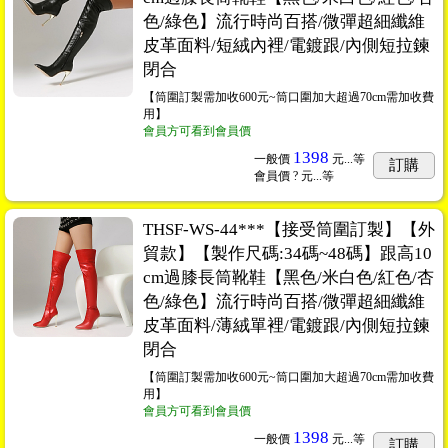
色/綠色】流行時尚百搭/微彈超細纖維
皮革面料/短絨內裡/電鍍跟/內側短拉鍊
閉合
【筒圍訂製需加收600元~筒口圍加大超過70cm需加收費
用】
會員方可看到會員價
1398
一般價
元...
等
訂購
會員價
? 元...
等
THSF-WS-44***【接受筒圍訂製】【外
貿款】【製作尺碼:34碼~48碼】跟高10
cm過膝長筒靴鞋【黑色/米白色/紅色/杏
色/綠色】流行時尚百搭/微彈超細纖維
皮革面料/薄絨單裡/電鍍跟/內側短拉鍊
閉合
【筒圍訂製需加收600元~筒口圍加大超過70cm需加收費
用】
會員方可看到會員價
1398
一般價
元...
等
訂購