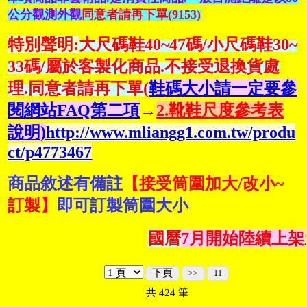
公分觀測外觀
同意者請再下單(9153)
特別聲明:
大尺碼鞋40~47碼/小尺碼鞋30~
33碼/屬於客製化商品.不接受退換貨處
理.同意者請再下單(
鞋碼大小請一定要參
閱網站FAQ第二項
→
2.靴鞋尺度參考表
說明)
http://www.mliangg1.com.tw/produ
ct/p4773467
商品敘述有備註
【接受筒圍加大/改小~
訂製】
即可訂製筒圍大小
國曆
7月開始陸續上架新
下頁
>>
11
共
424
筆