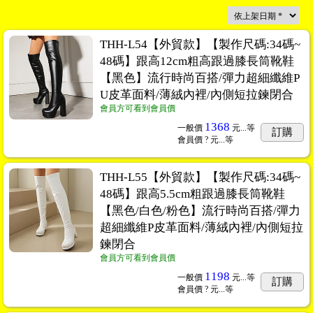
THH-L54【外貿款】【製作尺碼:34碼~
48碼】跟高12cm粗高跟過膝長筒靴鞋
【黑色】流行時尚百搭/彈力超細纖維P
U皮革面料/薄絨內裡/內側短拉鍊閉合
會員方可看到會員價
1368
一般價
元...
等
訂購
會員價
? 元...
等
THH-L55【外貿款】【製作尺碼:34碼~
48碼】跟高5.5cm粗跟過膝長筒靴鞋
【黑色/白色/粉色】流行時尚百搭/彈力
超細纖維P皮革面料/薄絨內裡/內側短拉
鍊閉合
會員方可看到會員價
1198
一般價
元...
等
訂購
會員價
? 元...
等