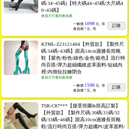
碼:34~45碼)【特大碼44~45碼/大尺碼4
0~43碼】
會員方可看到會員價
1098
一般價
元...
等
訂購
會員價
? 元...
等
KTML-Z23121404【外貿款】【製作尺
碼:34碼~43碼】跟高14cm過膝長筒靴
鞋【紫色/粉色/綠色/金色/銀色】流行時
尚百搭/彈力超細纖維皮革面料/短絨內
裡/內側短拉鍊閉合
會員方可看到會員價
1598
一般價
元...
等
訂購
會員價
? 元...
等
TSR-C87***【接受筒圍&筒高訂製】
【外貿款】【製作尺碼:30碼/31碼/32
碼/33碼~46碼】跟高10cm過膝長筒靴
鞋/流行時尚百搭/彈力超纖PU皮革面料/