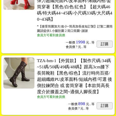
彈力超纖亮面PU皮革面料/薄絨內裡/套
筒穿著【黑色/白色/紅色】【超大碼46
碼/特大碼44~45碼/小尺碼33碼/大尺碼4
0~43碼】
*【接受筒圍加大/改小~筒高加長改短訂製】訂製二圍筒
圍請提供1.小腿肚圍 2.筒口筒圍~謝謝
會員方可看到會員價
1998
一般價
元...
等
訂購
會員價
? 元...
等
TZA-bm-1【外貿款】【製作尺碼:34碼
~51碼/50碼/49碼/48碼】跟高3cm膝下
長筒靴鞋【黑色/棕色】流行時尚百搭/
超細纖維PU皮革面料/短絨內裡/可選 後
側拉鍊閉合 或 套筒穿著【本款筒高長
度介於膝蓋之間~適個人腳長度】
會員方可看到會員價
898
一般價
元...
等
訂購
會員價
? 元...
等