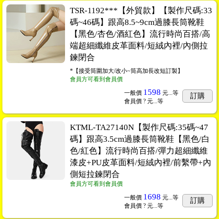
TSR-1192***【外貿款】【製作尺碼:33
碼~46碼】跟高8.5~9cm過膝長筒靴鞋
【黑色/杏色/酒紅色】流行時尚百搭/高
端超細纖維皮革面料/短絨內裡/內側拉
鍊閉合
*【接受筒圍加大/改小~筒高加長改短訂製】
會員方可看到會員價
1598
一般價
元...
等
訂購
會員價
? 元...
等
KTML-TA27140N【製作尺碼:35碼~47
碼】跟高3.5cm過膝長筒靴鞋【黑色/白
色/紅色】流行時尚百搭/彈力超細纖維
漆皮+PU皮革面料/短絨內裡/前繫帶+內
側短拉鍊閉合
會員方可看到會員價
1698
一般價
元...
等
訂購
會員價
? 元...
等