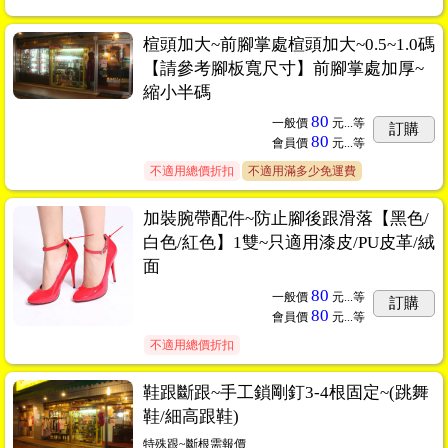
楦頭加大~前腳掌處楦頭加大~0.5~1.0碼
【請參考腳板寬尺寸】前腳掌處加厚~
縮小半碼
80
一般價
元...
等
訂購
80
會員價
元...
等
不適用總價折扣
不適用滿多少免運費
加裝腕帶配件~防止腳後跟滑落【黑色/
白色/紅色】1雙~只適用漆皮/PU皮革/絨
面
80
一般價
元...
等
訂購
80
會員價
元...
等
不適用總價折扣
鞋跟斷跟~手工鎖剛釘3-4根固定~(跳舞
鞋/細高跟鞋)
特殊跟~斷根需報價