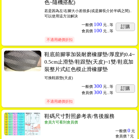
色~隨機搭配)
若是因為左/右腳大小差很多(或是腳長介於半碼之間)..
可以使用這方法解決
100
一般價
元...
等
訂購
100
會員價
元...
等
不適用總價折扣
鞋底前腳掌加裝耐磨橡膠墊/厚度約0.4~
0.5cm止滑墊/鞋跟墊(天皮)~1雙/鞋底加
裝整片式紅色模止滑橡膠墊
可換鞋跟墊(天皮)
300
一般價
元...
等
訂購
300
會員價
元...
等
不適用總價折扣
鞋碼尺寸對照參考表/售後服務
會員方可看到會員價
0
一般價
元
會員價
? 元