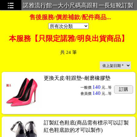
諾雅流行館一大小尺碼高跟鞋一長短靴訂製
一超大碼服飾一義乳一馬甲束身衣
售後服務/價差補款/配件商品...
本服務【只限定諾雅/明良出貨商品】
共
24
筆
更換天皮/鞋跟墊~耐磨橡膠墊
140
一般價
元...
等
訂購
140
會員價
元...
等
訂製紅色鞋底(商品需有標示可以訂製
紅色鞋底款的才可以製作)