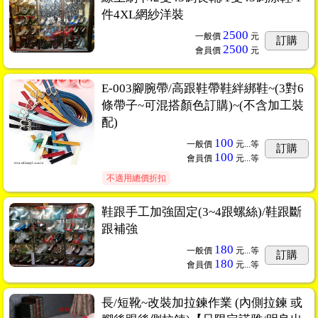
件4XL網紗洋裝
2500
一般價
元
訂購
2500
會員價
元
E-003腳腕帶/高跟鞋帶鞋絆綁鞋~(3對6
條帶子~可混搭顏色訂購)~(不含加工裝
配)
100
一般價
元...
等
訂購
100
會員價
元...
等
不適用總價折扣
鞋跟手工加強固定(3~4跟螺絲)/鞋跟斷
跟補強
180
一般價
元...
等
訂購
180
會員價
元...
等
長/短靴~改裝加拉鍊作業 (內側拉鍊 或