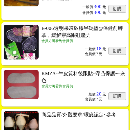
300
一般價
元
訂購
300
會員價
元
E-006透明果凍矽膠半碼墊@保健前腳
掌，緩解穿高跟鞋壓力
會員方可看到會員價
18
一般價
元
訂購
會員價
? 元
KMZA~牛皮質料後跟貼~浮凸保護~~灰
色
會員方可看到會員價
20
一般價
元
訂購
會員價
? 元
商品品質/外觀要求/瑕疵認定~參考