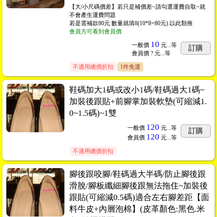
【大/小尺碼價差】若只是補價差~請勾選運費自取~就
不會產生運費問題
若是需補款80元.數量就填8(10*8=80元).以此類推
會員方可看到會員價
10
一般價
元...
等
訂購
會員價
? 元...
等
不適用總價折扣
1件免運
鞋碼加大1碼或改小1碼/鞋碼過大1碼~
加裝後跟貼+前腳掌加裝軟墊(可縮減1.
0~1.5碼)~1雙
120
一般價
元...
等
訂購
120
會員價
元...
等
不適用總價折扣
腳後跟咬腳/鞋碼過大半碼/防止腳後跟
滑脫/腳板纖細腳後跟無法拖住~加裝後
跟貼(可縮減0.5碼)適合左右腳差距【面
料牛皮+內層泡棉】(皮革顏色:黑色.米