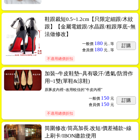
鞋跟裁短0.5~1.2cm【只限定細跟/木紋
跟】【金屬電鍍跟/水晶跟/粗跟厚底~無
法做修改】
180
一般價
元...
等
訂購
180
會員價
元...
等
不適用總價折扣
加裝~牛皮鞋墊~具有吸汗/透氣/防滑作
用~1雙(單鞋&涼鞋)
原豚皮內裡~改用較佳的"牛皮內裡"
150
一般價
元
訂購
150
會員價
元
不適用總價折扣
筒圍修改/筒高加長.改短/價差補款~線
上刷卡/IBON繳款使用