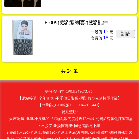
E-009假髮 髮網套/假髮配件
15
一般價
元
訂購
15
會員價
元
共
24
筆
諾雅流行館【統編:34867353】
【網站接單~全年無休~不受假日影響~國訂假期依然接單作業】
【中華郵政700帳號:0311004-2152440】
特別聲明:
1.大尺碼40~48碼/小尺碼30~34碼(鞋跟高度超過12cm以上)屬於客製化訂製商品
~不接受退/換貨處理~同意者請再下單
2.跟高15~22公分以上/跟高12公分以上薄底(沒有防水台)高跟鞋~屬於特殊訂製