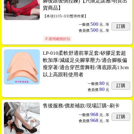
腳後跟後側拉鍊)【只限定諾雅/明良出
貨商品】
【本項11/15~3/31暫停作業】
500
一般價
元...
等
訂購
500
會員價
元...
等
不適用總價折扣
LP-010柔軟舒適前掌足套/矽膠足套超
軟加厚/減緩足尖腳掌壓力/適合腳板偏
瘦穿著/適合穿芭蕾舞鞋/薄底跟高13cm
以上高跟鞋使用者
80
一般價
元
訂購
80
會員價
元
售後服務/價差補款/現場訂購~刷卡
968
一般價
元...
等
訂購
968
會員價
元...
等