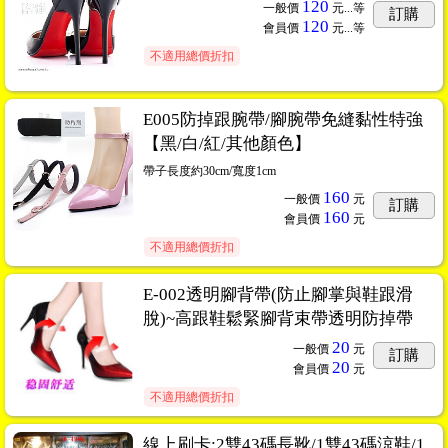
120
一般價
元...
等
訂購
120
會員價
元...
等
不適用總價折扣
E005防掉跟腕帶/腳腕帶免縫黏性特強
【黑/白/紅/其他顏色】
帶子長度約30cm/寬度1cm
160
一般價
元
訂購
160
會員價
元
不適用總價折扣
E-002透明腳背帶(防止腳掌與鞋跟滑
脫)~高跟鞋鬆緊腳背束帶透明防掉帶
20
一般價
元
訂購
20
會員價
元
不適用總價折扣
線上刷卡:2雙43碼長靴/1雙43碼涼鞋/1