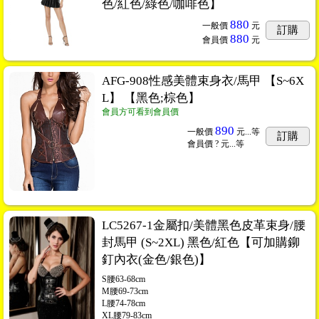
色/紅色/綠色/咖啡色】
880
一般價
元
訂購
880
會員價
元
AFG-908性感美體束身衣/馬甲 【S~6X
L】 【黑色;棕色】
會員方可看到會員價
890
一般價
元...
等
訂購
會員價
? 元...
等
LC5267-1金屬扣/美體黑色皮革束身/腰
封馬甲 (S~2XL) 黑色/紅色【可加購鉚
釘內衣(金色/銀色)】
S腰63-68cm
M腰69-73cm
L腰74-78cm
XL腰79-83cm