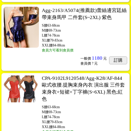
Agg-2163/A5074(推薦款)蕾絲邊宮廷絲
帶束身馬甲 二件套(S~2XL) 紫色
S腰63-68cm
M腰69-73cm
L腰74-78cm
XL腰79-83cm
XXL腰84-88cm
會員方可看到會員價
1180
一般價
元
訂購
會員價
? 元
CPA-9102L9120548/Agg-K28/AF-844
歐式收腰.提胸束身內衣 演出服 三件套
束身衣+短裙+丁字褲(S~6XL) 黑色;紅
色
S腰63-68cm
M腰69-73cm
L腰74-78cm
XL腰79-83cm
XXL腰84-88cm