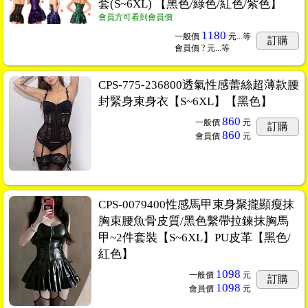
套(S~6XL) 【黑色/綠色/紅色/紫色】
會員方可看到會員價
1180
一般價
元...
等
訂購
會員價
? 元...
等
CPS-775-236800透氣性感蕾絲超薄款腰
封緊身束身衣【S~6XL】【黑色】
860
一般價
元
訂購
860
會員價
元
CPS-0079400性感馬甲束身聚攏顯瘦抹
胸束腰魚骨皮質/黑色繫帶拉鍊抹胸馬
甲~2件套裝【S~6XL】PU皮革【黑色/
紅色】
1098
一般價
元
訂購
1098
會員價
元