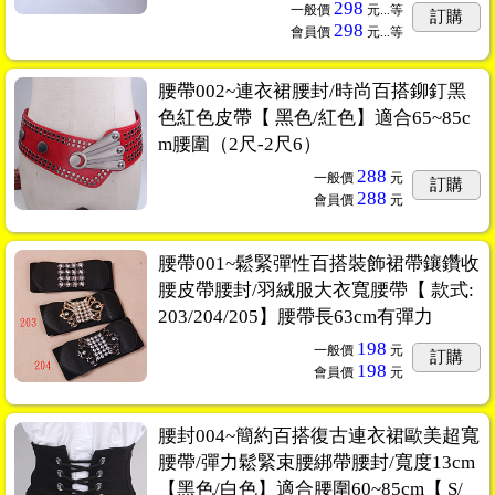
298
一般價
元...
等
訂購
298
會員價
元...
等
腰帶002~連衣裙腰封/時尚百搭鉚釘黑
色紅色皮帶【 黑色/紅色】適合65~85c
m腰圍（2尺-2尺6）
288
一般價
元
訂購
288
會員價
元
腰帶001~鬆緊彈性百搭裝飾裙帶鑲鑽收
腰皮帶腰封/羽絨服大衣寬腰帶【 款式:
203/204/205】腰帶長63cm有彈力
198
一般價
元
訂購
198
會員價
元
腰封004~簡約百搭復古連衣裙歐美超寬
腰帶/彈力鬆緊束腰綁帶腰封/寬度13cm
【黑色/白色】適合腰圍60~85cm【 S/