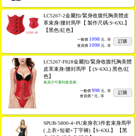
LC5267-2金屬扣/緊身收腹托胸美體皮
革束身/腰封馬甲【 製作尺碼:S~6XL】
【黑色/紅色】
1098
一般價
元...
等
訂購
1098
會員價
元...
等
LC5267-F828金屬扣/緊身收腹托胸美體
皮革束身/腰封馬甲【 (S~6XL) 黑色/紅
色】
會員方可看到會員價
998
一般價
元...
等
訂購
會員價
? 元...
等
SPUB-5800-4~PU束身衣3件套束身馬甲
( 上衣+短裙+丁字褲)【S~6XL】 【黑