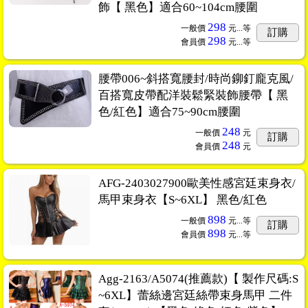
飾【 黑色】適合60~104cm腰圍
298
一般價
元...
等
訂購
298
會員價
元...
等
腰帶006~斜搭寬腰封/時尚鉚釘龐克風/
百搭寬皮帶配洋裝鬆緊裝飾腰帶【 黑
色/紅色】適合75~90cm腰圍
248
一般價
元
訂購
248
會員價
元
AFG-2403027900歐美性感宮廷束身衣/
馬甲束身衣【S~6XL】 黑色/紅色
898
一般價
元...
等
訂購
898
會員價
元...
等
Agg-2163/A5074(推薦款)【 製作尺碼:S
~6XL】蕾絲邊宮廷絲帶束身馬甲 二件