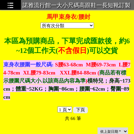
諾雅流行館一大小尺碼高跟鞋一長短靴訂製
一超大碼服飾一義乳一馬甲束身衣
馬甲束身衣/腰封
本區為預購商品，下單完成匯款後，
約6
~12個工作天(
不含假日
)可以交貨
束身衣腰圍一般尺碼:
S腰63-68cm M腰69-73cm L腰7
4-78cm XL腰79-83cm XXL腰84-88cm (
商品若有標
示腰圍尺碼大小.以該商品內容為準
)
模特兒；身高~173
cm；體重~52KG；胸圍~86cm；腰圍~62cm；臀圍~89
cm
下頁
共
66
筆