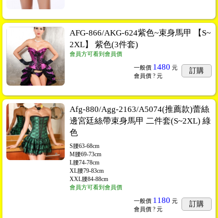
AFG-866/AKG-624紫色~束身馬甲 【S~
2XL】 紫色(3件套)
會員方可看到會員價
1480
一般價
元
訂購
會員價
? 元
Afg-880/Agg-2163/A5074(推薦款)蕾絲
邊宮廷絲帶束身馬甲 二件套(S~2XL) 綠
色
S腰63-68cm
M腰69-73cm
L腰74-78cm
XL腰79-83cm
XXL腰84-88cm
會員方可看到會員價
1180
一般價
元
訂購
會員價
? 元