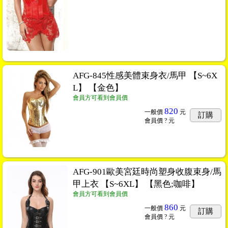
AFG-845性感美體束身衣/馬甲 【S~6X
L】 【金色】
會員方可看到會員價
820
一般價
元
訂購
會員價
? 元
AFG-901歐美宮廷時尚塑身收腹束身/馬
甲上衣 【S~6XL】 【黑色;咖啡】
會員方可看到會員價
860
一般價
元
訂購
會員價
? 元