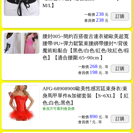
M/L】
238
一般價
元
訂購
238
會員價
元
腰封005~簡約百搭復古連衣裙歐美超寬
腰帶/PU+彈力鬆緊束腰綁帶腰封*/背後
魔術粘黏合【黑色/白色/紅色/玫紅色/棕
色】【適合腰圍:65~90cm 】
268
一般價
元...
等
訂購
198
會員價
元...
等
AFG-68908900歐美性感宮廷束身衣/束
身馬甲單件&加裙套裝 【S~6XL】【 紅
色;白色;黑色】
會員方可看到會員價
890
一般價
元...
等
訂購
會員價
? 元...
等