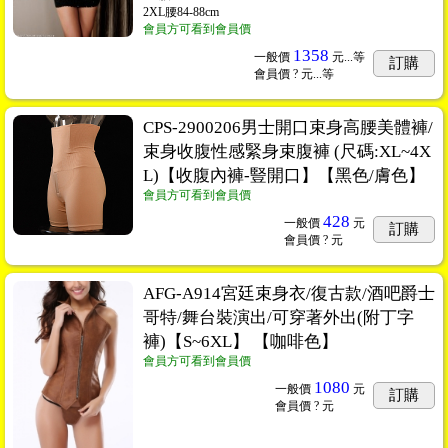
2XL腰84-88cm
會員方可看到會員價
1358
一般價
元...
等
訂購
會員價
? 元...
等
CPS-2900206男士開口束身高腰美體褲/
束身收腹性感緊身束腹褲 (尺碼:XL~4X
L)【收腹內褲-豎開口】【黑色/膚色】
會員方可看到會員價
428
一般價
元
訂購
會員價
? 元
AFG-A914宮廷束身衣/復古款/酒吧爵士
哥特/舞台裝演出/可穿著外出(附丁字
褲)【S~6XL】 【咖啡色】
會員方可看到會員價
1080
一般價
元
訂購
會員價
? 元