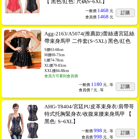
【 黑色/紅色: 尺碼S~6XL】
1468
一般價
元
訂購
1468
會員價
元
Agg-2163/A5074(推薦款)蕾絲邊宮廷絲
帶束身馬甲 二件套(S~5XL) 黑色/紅色
S腰63-68cm
M腰69-73cm
L腰74-78cm
XL腰79-83cm
XXL腰84-88cm
會員方可看到會員價
1180
一般價
元...
等
訂購
會員價
? 元...
等
AHG-T8404/宮廷PU皮革束身衣/肩帶哥
特式托胸緊身衣/收腹束腰束身馬甲 【
黑色: S~6XL】
998
一般價
元...
等
訂購
998
會員價
元...
等