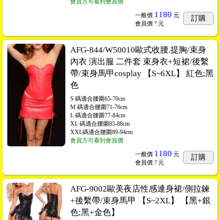
會員方可看到會員價
1180
一般價
元
訂購
會員價
? 元
AFG-844/W50010歐式收腰.提胸/束身
內衣 演出服 二件套 束身衣+短裙/後繫
帶/束身馬甲cosplay 【S~6XL】 紅色;黑
色
S 碼適合腰圍65-70cm
M 碼適合腰圍71-76cm
L 碼適合腰圍77-84cm
XL 碼適合腰圍85-88cm
XXL碼適合腰圍89-94cm
會員方可看到會員價
1180
一般價
元
訂購
會員價
? 元
AFG-9002歐美夜店性感連身裙/側拉鍊
+後繫帶/束身馬甲 【S~2XL】 【黑+銀
色;黑+金色】