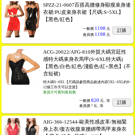
SPZZ-21-0607百搭高腰修身顯瘦束身連
衣裙/PU皮束身衣裙【尺碼:S~5XL】
【黑色/紅色】
1198
一般價
元
訂購
1198
會員價
元
ACG-20022/AFG-810外貿大碼宮廷性
感特大碼束身衣馬甲(S~6XL特大碼)
【黑色/白色/紅色/淺藍色/紅+黑色】(不
含短裙)
特大碼S~6XL【尺碼請參照商品敘述內容5XL~6XL約8~
12個工作天可以交貨】
會員方可看到會員價
820
一般價
元...
等
訂購
會員價
? 元...
等
AIG-366-12544-歐美性感皮革/無袖緊
身上衣/復古收腹束腰綁帶馬甲束身衣