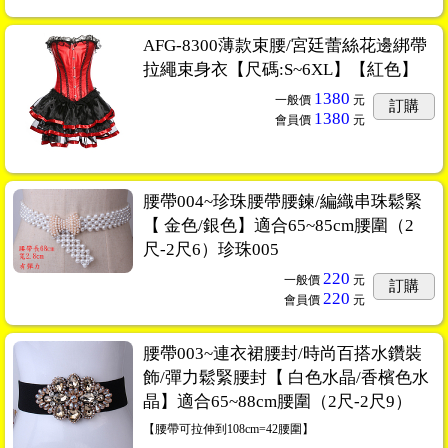
AFG-8300薄款束腰/宮廷蕾絲花邊綁帶
拉繩束身衣【尺碼:S~6XL】【紅色】
1380
一般價
元
訂購
1380
會員價
元
腰帶004~珍珠腰帶腰鍊/編織串珠鬆緊
【 金色/銀色】適合65~85cm腰圍（2
尺-2尺6）珍珠005
220
一般價
元
訂購
220
會員價
元
腰帶003~連衣裙腰封/時尚百搭水鑽裝
飾/彈力鬆緊腰封【 白色水晶/香檳色水
晶】適合65~88cm腰圍（2尺-2尺9）
【腰帶可拉伸到108cm=42腰圍】