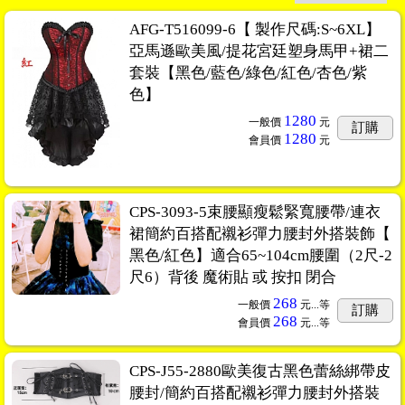
AFG-T516099-6【 製作尺碼:S~6XL】
亞馬遜歐美風/提花宮廷塑身馬甲+裙二
套裝【黑色/藍色/綠色/紅色/杏色/紫
色】
1280
一般價
元
訂購
1280
會員價
元
CPS-3093-5束腰顯瘦鬆緊寬腰帶/連衣
裙簡約百搭配襯衫彈力腰封外搭裝飾【
黑色/紅色】適合65~104cm腰圍（2尺-2
尺6）背後 魔術貼 或 按扣 閉合
268
一般價
元...
等
訂購
268
會員價
元...
等
CPS-J55-2880歐美復古黑色蕾絲綁帶皮
腰封/簡約百搭配襯衫彈力腰封外搭裝