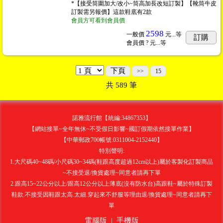
*【接受筒圍加大/改小~筒高加長改短訂製】【靴筒牛皮
訂製需另報價】這款鞋底有2款
會員方可看到會員價
2598
一般價
元...
等
訂購
會員價
? 元...
等
下頁
>>
15
共
589
筆
諾雅流行館【統編:34867353】
【網站接單~全年無休~不受假日影響~國訂假期依然接單作業】
【中華郵政700帳號:0311004-2152440】
特別聲明:
1.大尺碼40~48碼/小尺碼30~34碼(鞋跟高度超過12cm以上)屬於客製化訂製商品
~不接受退/換貨處理~同意者請再下單
2.跟高15~22公分以上/跟高12公分以上薄底(沒有防水台)高跟鞋~屬於特殊訂製
鞋款.不接受因鞋跟太高.太細.穿起來不舒服等理由退/換貨處理~同意者請再下
單
電腦版
|
手機版