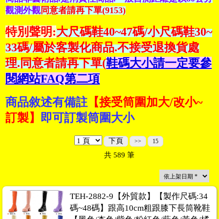
觀測外觀
同意者請再下單(9153)
特別聲明:
大尺碼鞋40~47碼/小尺碼鞋30~
33碼/屬於客製化商品.不接受退換貨處
理.同意者請再下單(
鞋碼大小請一定要參
閱網站FAQ第二項
商品敘述有備註
【接受筒圍加大/改小~
訂製】
即可訂製筒圍大小
下頁
>>
15
共
589
筆
TEH-2882-9【外貿款】【製作尺碼:34
碼~48碼】跟高10cm粗跟膝下長筒靴鞋