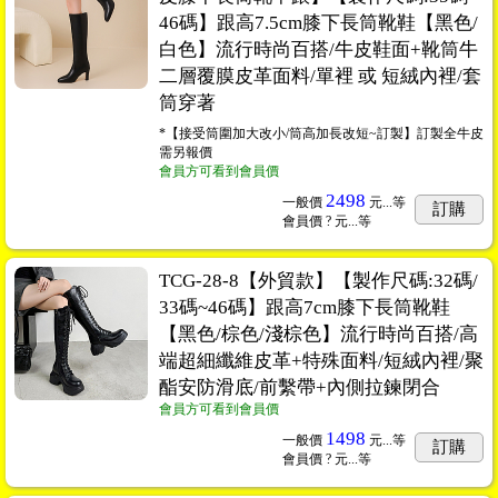
46碼】跟高7.5cm膝下長筒靴鞋【黑色/
白色】流行時尚百搭/牛皮鞋面+靴筒牛
二層覆膜皮革面料/單裡 或 短絨內裡/套
筒穿著
*【接受筒圍加大改小/筒高加長改短~訂製】訂製全牛皮
需另報價
會員方可看到會員價
2498
一般價
元...
等
訂購
會員價
? 元...
等
TCG-28-8【外貿款】【製作尺碼:32碼/
33碼~46碼】跟高7cm膝下長筒靴鞋
【黑色/棕色/淺棕色】流行時尚百搭/高
端超細纖維皮革+特殊面料/短絨內裡/聚
酯安防滑底/前繫帶+內側拉鍊閉合
會員方可看到會員價
1498
一般價
元...
等
訂購
會員價
? 元...
等