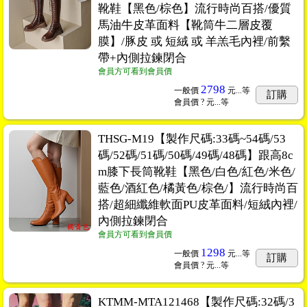
靴鞋【黑色/棕色】流行時尚百搭/優質
馬油牛皮革面料【靴筒牛二層皮覆
膜】/豚皮 或 短絨 或 羊羔毛內裡/前繫
帶+內側拉鍊閉合
會員方可看到會員價
2798
一般價
元...
等
訂購
會員價
? 元...
等
THSG-M19【製作尺碼:33碼~54碼/53
碼/52碼/51碼/50碼/49碼/48碼】跟高8c
m膝下長筒靴鞋【黑色/白色/紅色/米色/
藍色/酒紅色/橘黃色/棕色/】流行時尚百
搭/超細纖維軟面PU皮革面料/短絨內裡/
內側拉鍊閉合
會員方可看到會員價
1298
一般價
元...
等
訂購
會員價
? 元...
等
KTMM-MTA121468【製作尺碼:32碼/3