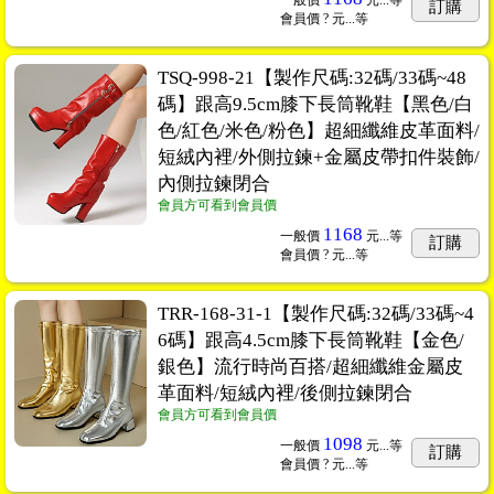
一般價
元...
等
訂購
會員價
? 元...
等
TSQ-998-21【製作尺碼:32碼/33碼~48
碼】跟高9.5cm膝下長筒靴鞋【黑色/白
色/紅色/米色/粉色】超細纖維皮革面料/
短絨內裡/外側拉鍊+金屬皮帶扣件裝飾/
內側拉鍊閉合
會員方可看到會員價
1168
一般價
元...
等
訂購
會員價
? 元...
等
TRR-168-31-1【製作尺碼:32碼/33碼~4
6碼】跟高4.5cm膝下長筒靴鞋【金色/
銀色】流行時尚百搭/超細纖維金屬皮
革面料/短絨內裡/後側拉鍊閉合
會員方可看到會員價
1098
一般價
元...
等
訂購
會員價
? 元...
等