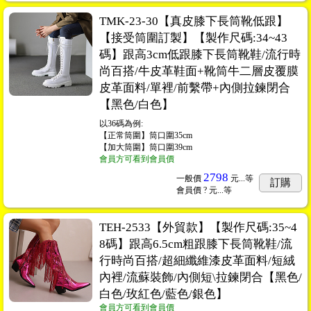
TMK-23-30【真皮膝下長筒靴低跟】
【接受筒圍訂製】【製作尺碼:34~43
碼】跟高3cm低跟膝下長筒靴鞋/流行時
尚百搭/牛皮革鞋面+靴筒牛二層皮覆膜
皮革面料/單裡/前繫帶+內側拉鍊閉合
【黑色/白色】
以36碼為例:
【正常筒圍】筒口圍35cm
【加大筒圍】筒口圍39cm
會員方可看到會員價
2798
一般價
元...
等
訂購
會員價
? 元...
等
TEH-2533【外貿款】【製作尺碼:35~4
8碼】跟高6.5cm粗跟膝下長筒靴鞋/流
行時尚百搭/超細纖維漆皮革面料/短絨
內裡/流蘇裝飾/內側短\拉鍊閉合【黑色/
白色/玫紅色/藍色/銀色】
會員方可看到會員價