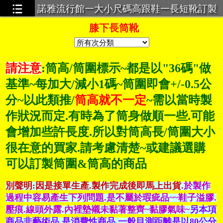
諾雅流行館一大小尺碼高跟鞋一長短靴訂製
一超大碼服飾一義乳一馬甲束身衣
膝下長筒靴
請注意
:筒高/筒圍標示~都是以"36碼"做
基準~每加大/減小1碼~筒圍即會+/-0.5公
分~以此類推/
筒高就不一定
~需以當時製
作狀況而定.有時為了筒身做順一些.可能
會增加些許長度.所以對筒高長/筒圍大小
很在意的買家.請考慮清楚
~或建議選購
可以訂製筒圍&筒高的商品
別聲明:因是接單生產.製作完成後即馬上出貨.
於製作
過程中容易產生下列問題.是不屬於瑕疵品~~鞋子溢膠.
壓痕.線頭外露.內裡墊襯未黏著整齊~黏膠氣味~
另本項
商品非藝術品.是消費性商品.一般目測距離是以80公分