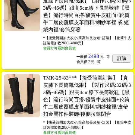
皮膝下長筒靴低跟】【製作尺碼:32碼/3
3碼~46碼】跟高5cm膝下長筒靴鞋【黑
色】流行時尚百搭/優質牛皮鞋面+靴筒
牛二層皮覆膜皮革面料/網紗單裡 或 短
絨內裡/套筒穿著
*【接受筒圍加大改小/筒高加長改短~訂製】【靴筒牛皮
訂製需加收2800~4800元】
會員方可看到會員價
2498
一般價
元...
等
訂購
會員價
? 元...
等
TMK-25-83***【接受筒圍訂製】【真
皮膝下長筒靴低跟】【製作尺碼:32碼/3
3碼~46碼】跟高4cm膝下長筒靴鞋【黑
色】流行時尚百搭/優質牛皮鞋面+靴筒
牛二層皮覆膜皮革面料/網紗棉裡/皮帶
扣金屬扣件裝飾/後側拉鍊閉合
*【接受筒圍加大改小/筒高加長改短~訂製】【靴筒牛皮
訂製需加收2800~4800元】
會員方可看到會員價