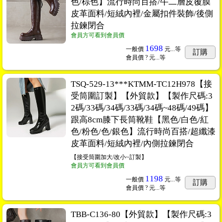
色/棕色】流行時尚百搭/牛二層皮覆膜
皮革面料/短絨內裡/金屬扣件裝飾/後側
拉鍊閉合
會員方可看到會員價
1698
一般價
元...
等
訂購
會員價
? 元...
等
TSQ-529-13***KTMM-TC12H978【接
受筒圍訂製】【外貿款】【製作尺碼:3
2碼/33碼/34碼/33碼/34碼~48碼/49碼】
跟高8cm膝下長筒靴鞋【黑色/白色/紅
色/粉色/色/銀色】流行時尚百搭/超纖漆
皮革面料/短絨內裡/內側拉鍊閉合
【接受筒圍加大/改小~訂製】
會員方可看到會員價
1198
一般價
元...
等
訂購
會員價
? 元...
等
TBB-C136-80【外貿款】【製作尺碼:3