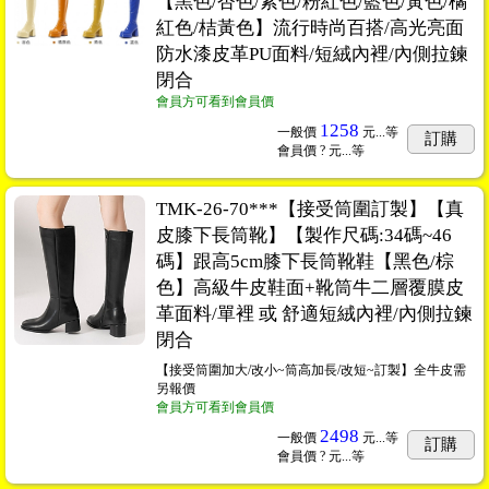
【黑色/杏色/紫色/粉紅色/藍色/黃色/橘
紅色/桔黃色】流行時尚百搭/高光亮面
防水漆皮革PU面料/短絨內裡/內側拉鍊
閉合
會員方可看到會員價
1258
一般價
元...
等
訂購
會員價
? 元...
等
TMK-26-70***【接受筒圍訂製】【真
皮膝下長筒靴】【製作尺碼:34碼~46
碼】跟高5cm膝下長筒靴鞋【黑色/棕
色】高級牛皮鞋面+靴筒牛二層覆膜皮
革面料/單裡 或 舒適短絨內裡/內側拉鍊
閉合
【接受筒圍加大/改小~筒高加長/改短~訂製】全牛皮需
另報價
會員方可看到會員價
2498
一般價
元...
等
訂購
會員價
? 元...
等