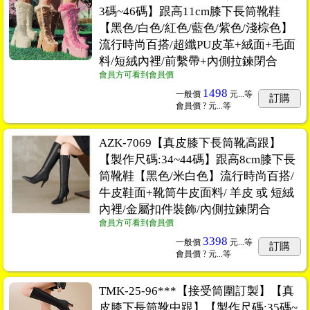
3碼~46碼】跟高11cm膝下長筒靴鞋
【黑色/白色/紅色/藍色/紫色/淺棕色】
流行時尚百搭/超纖PU皮革+絨面+毛面
料/短絨內裡/前繫帶+內側拉鍊閉合
會員方可看到會員價
1498
一般價
元...
等
訂購
會員價
? 元...
等
AZK-7069【真皮膝下長筒靴高跟】
【製作尺碼:34~44碼】跟高8cm膝下長
筒靴鞋【黑色/米白色】流行時尚百搭/
牛皮鞋面+靴筒牛皮面料/ 羊皮 或 短絨
內裡/金屬扣件裝飾/內側拉鍊閉合
會員方可看到會員價
3398
一般價
元...
等
訂購
會員價
? 元...
等
TMK-25-96***【接受筒圍訂製】【真
皮膝下長筒靴中跟】【製作尺碼:35碼~