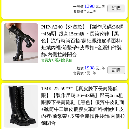
1398
一般價
元...
等
訂購
會員價
? 元...
等
PHP-A240【外貿款】【製作尺碼:36碼
~45碼】跟高15cm膝下長筒靴鞋【黑
色】流行時尚百搭/超細纖維皮革面料/
短絨內裡/前繫帶+皮帶扣+金屬扣件裝
飾/內側拉鍊閉合
會員方可看到會員價
1998
一般價
元...
等
訂購
會員價
? 元...
等
TMK-25-59***【真皮膝下長筒靴低
跟】【製作尺碼:36~43碼】跟高4cm粗
跟膝下長筒靴鞋【黑色】優質牛皮鞋面
+靴筒牛二層皮覆膜皮革面料/網紗里皮
內裡/前繫帶+皮帶金屬扣件裝飾/內側拉
鍊閉合