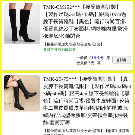
TMK-CM152***【接受筒圍訂製】
【製作尺碼:33碼~45碼】跟高10cm過
膝下長筒靴鞋【黑色】流行時尚百搭/
優質真絲沙丁布面料/網紗棉內裡/防滑
橡膠底/拉鍊閉合
【接受筒圍加大/筒高加長改短~訂製】
會員方可看到會員價
2198
一般價
元...
等
訂購
會員價
? 元...
等
TMK-25-75***【接受筒圍訂製】【真
皮膝下長筒靴低跟】【製作尺碼:32碼/3
3碼~46碼】跟高4cm膝下長筒靴鞋【黑
色】流行時尚百搭/優質牛皮鞋面+靴筒
牛二層皮覆膜皮革面料/網紗單裡 或 短
絨內裡/成型橡膠底/皮帶扣金屬扣件裝
飾/套筒穿著
【接受筒圍加大/筒高加長改短~訂製】【靴筒牛皮訂製