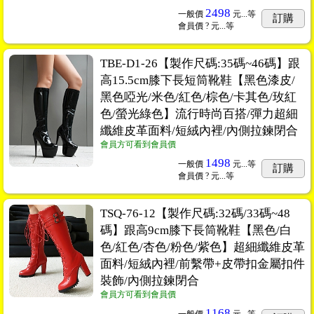
2498
一般價
元...
等
訂購
會員價
? 元...
等
TBE-D1-26【製作尺碼:35碼~46碼】跟
高15.5cm膝下長短筒靴鞋【黑色漆皮/
黑色啞光/米色/紅色/棕色/卡其色/玫紅
色/螢光綠色】流行時尚百搭/彈力超細
纖維皮革面料/短絨內裡/內側拉鍊閉合
會員方可看到會員價
1498
一般價
元...
等
訂購
會員價
? 元...
等
TSQ-76-12【製作尺碼:32碼/33碼~48
碼】跟高9cm膝下長筒靴鞋【黑色/白
色/紅色/杏色/粉色/紫色】超細纖維皮革
面料/短絨內裡/前繫帶+皮帶扣金屬扣件
裝飾/內側拉鍊閉合
會員方可看到會員價
1168