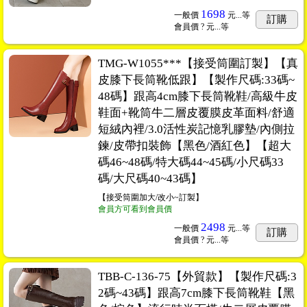
1698
一般價
元...
等
訂購
會員價
? 元...
等
TMG-W1055***【接受筒圍訂製】【真
皮膝下長筒靴低跟】【製作尺碼:33碼~
48碼】跟高4cm膝下長筒靴鞋/高級牛皮
鞋面+靴筒牛二層皮覆膜皮革面料/舒適
短絨內裡/3.0活性炭記憶乳膠墊/內側拉
鍊/皮帶扣裝飾【黑色/酒紅色】【超大
碼46~48碼/特大碼44~45碼/小尺碼33
碼/大尺碼40~43碼】
【接受筒圍加大/改小~訂製】
會員方可看到會員價
2498
一般價
元...
等
訂購
會員價
? 元...
等
TBB-C-136-75【外貿款】【製作尺碼:3
2碼~43碼】跟高7cm膝下長筒靴鞋【黑