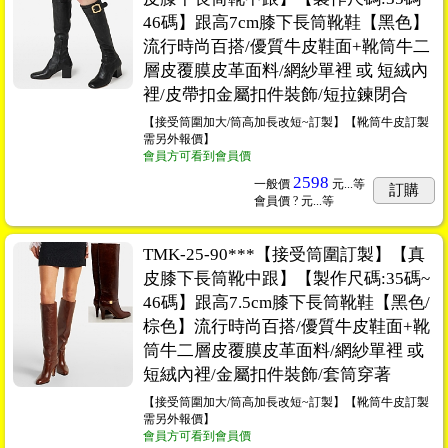
46碼】跟高7cm膝下長筒靴鞋【黑色】
流行時尚百搭/優質牛皮鞋面+靴筒牛二
層皮覆膜皮革面料/網紗單裡 或 短絨內
裡/皮帶扣金屬扣件裝飾/短拉鍊閉合
【接受筒圍加大/筒高加長改短~訂製】【靴筒牛皮訂製
需另外報價】
會員方可看到會員價
2598
一般價
元...
等
訂購
會員價
? 元...
等
TMK-25-90***【接受筒圍訂製】【真
皮膝下長筒靴中跟】【製作尺碼:35碼~
46碼】跟高7.5cm膝下長筒靴鞋【黑色/
棕色】流行時尚百搭/優質牛皮鞋面+靴
筒牛二層皮覆膜皮革面料/網紗單裡 或
短絨內裡/金屬扣件裝飾/套筒穿著
【接受筒圍加大/筒高加長改短~訂製】【靴筒牛皮訂製
需另外報價】
會員方可看到會員價