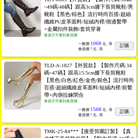
~49碼/48碼】跟高3cm膝下長筒靴鞋/男
靴鞋【黑色/棕色】流行時尚百搭/超細
纖維PU皮革面料/短絨內裡/側邊繫帶
+金屬扣件裝飾/套筒穿著
會員方可看到會員價
1068
一般價
元...
等
訂購
會員價
? 元...
等
TLD-A-1827【外貿款】【製作尺碼:34
碼~47碼】跟高15.5cm膝下長筒靴鞋
【黑色/白色/紅色/金色/銀色】流行時尚
百搭/超細纖維皮革面料/短絨內裡/前繫
帶+內側拉鍊閉合
會員方可看到會員價
1568
一般價
元...
等
訂購
會員價
? 元...
等
TMK-25-84***【接受筒圍訂製】【真