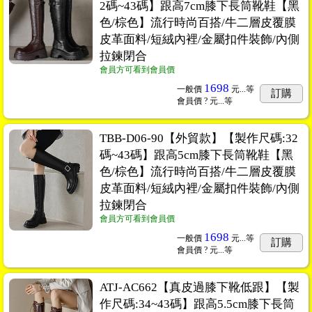
2碼~43碼】跟高7cm膝下長筒靴鞋【黑
色/棕色】流行時尚百搭/牛二層皮覆膜
皮革面料/短絨內裡/金屬扣件裝飾/內側
拉鍊閉合
會員方可看到會員價
1698
一般價
元...
等
訂購
會員價
? 元...
等
TBB-D06-90【外貿款】【製作尺碼:32
碼~43碼】跟高5cm膝下長筒靴鞋【黑
色/棕色】流行時尚百搭/牛二層皮覆膜
皮革面料/短絨內裡/金屬扣件裝飾/內側
拉鍊閉合
會員方可看到會員價
1698
一般價
元...
等
訂購
會員價
? 元...
等
ATJ-AC662【真皮過膝下靴低跟】【製
作尺碼:34~43碼】跟高5.5cm膝下長筒