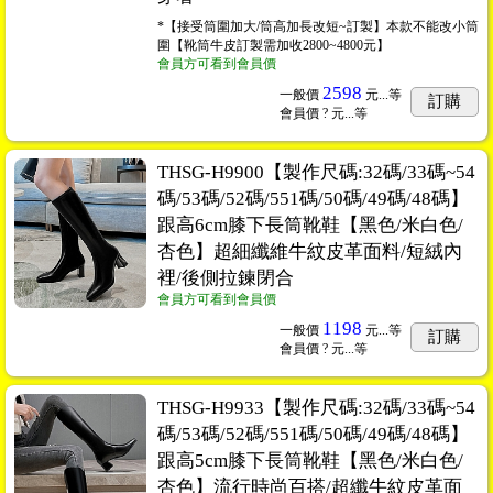
*【接受筒圍加大/筒高加長改短~訂製】本款不能改小筒
圍【靴筒牛皮訂製需加收2800~4800元】
會員方可看到會員價
2598
一般價
元...
等
訂購
會員價
? 元...
等
THSG-H9900【製作尺碼:32碼/33碼~54
碼/53碼/52碼/551碼/50碼/49碼/48碼】
跟高6cm膝下長筒靴鞋【黑色/米白色/
杏色】超細纖維牛紋皮革面料/短絨內
裡/後側拉鍊閉合
會員方可看到會員價
1198
一般價
元...
等
訂購
會員價
? 元...
等
THSG-H9933【製作尺碼:32碼/33碼~54
碼/53碼/52碼/551碼/50碼/49碼/48碼】
跟高5cm膝下長筒靴鞋【黑色/米白色/
杏色】流行時尚百搭/超纖牛紋皮革面