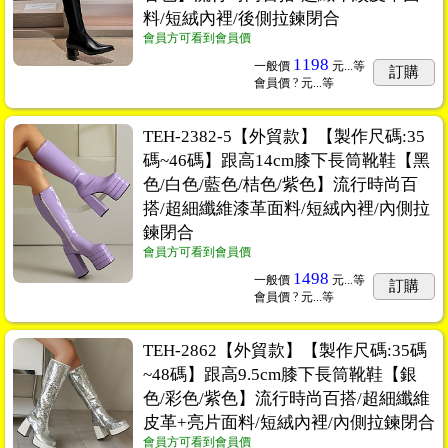
料/短絨內裡/後側拉鍊閉合
會員方可看到會員價
1198
一般價
元...
等
訂購
會員價
? 元...
等
TEH-2382-5【外貿款】【製作尺碼:35
碼~46碼】跟高14cm膝下長筒靴鞋【黑
色/白色/藍色/桔色/紫色】流行時尚百
搭/超細纖維漆革面料/短絨內裡/內側拉
鍊閉合
會員方可看到會員價
1498
一般價
元...
等
訂購
會員價
? 元...
等
TEH-2862【外貿款】【製作尺碼:35碼
~48碼】跟高9.5cm膝下長筒靴鞋【銀
色/彩色/紫色】流行時尚百搭/超細纖維
皮革+亮片面料/短絨內裡/內側拉鍊閉合
會員方可看到會員價