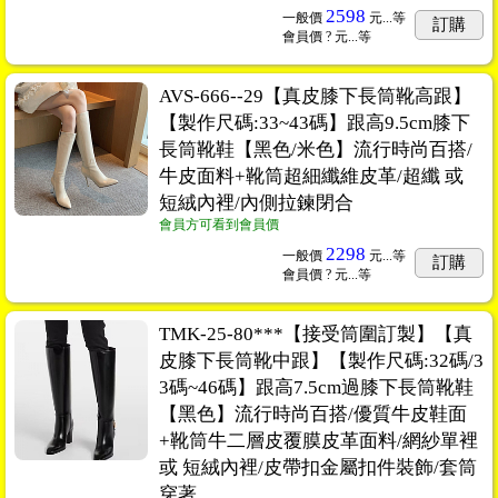
2598
一般價
元...
等
訂購
會員價
? 元...
等
AVS-666--29【真皮膝下長筒靴高跟】
【製作尺碼:33~43碼】跟高9.5cm膝下
長筒靴鞋【黑色/米色】流行時尚百搭/
牛皮面料+靴筒超細纖維皮革/超纖 或
短絨內裡/內側拉鍊閉合
會員方可看到會員價
2298
一般價
元...
等
訂購
會員價
? 元...
等
TMK-25-80***【接受筒圍訂製】【真
皮膝下長筒靴中跟】【製作尺碼:32碼/3
3碼~46碼】跟高7.5cm過膝下長筒靴鞋
【黑色】流行時尚百搭/優質牛皮鞋面
+靴筒牛二層皮覆膜皮革面料/網紗單裡
或 短絨內裡/皮帶扣金屬扣件裝飾/套筒
穿著