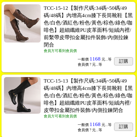
TCC-15-12【製作尺碼:34碼~50碼/49
碼/48碼】內增高4cm膝下長筒靴鞋【黑
色/白色/酒紅色/粉色/黃色/棕色/綠色/咖
啡色】超細纖維PU皮革面料/短絨內裡/
前繫帶皮帶扣金屬扣件裝飾/內側拉鍊
閉合
會員方可看到會員價
1168
一般價
元...
等
訂購
會員價
? 元...
等
TCC-15-13【製作尺碼:34碼~50碼/49
碼/48碼】內增高4cm膝下長筒靴鞋【黑
色/白色/酒紅色/粉色/黃色/棕色/綠色/咖
啡色】超細纖維PU皮革面料/短絨內裡/
皮帶扣金屬扣件裝飾/內側拉鍊閉合
會員方可看到會員價
1168
一般價
元...
等
訂購
會員價
? 元...
等