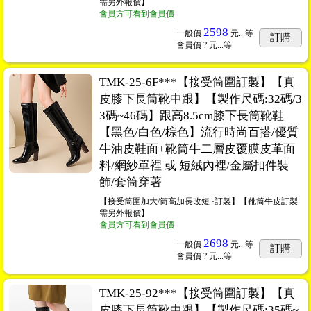
需另外報價】
會員方可看到會員價
2598
一般價
元...
等
訂購
會員價
? 元...
等
TMK-25-6F***【接受筒圍訂製】【真
皮膝下長筒靴中跟】【製作尺碼:32碼/3
3碼~46碼】跟高8.5cm膝下長筒靴鞋
【黑色/白色/棕色】流行時尚百搭/優質
牛油皮鞋面+靴筒牛二層皮覆膜皮革面
料/網紗單裡 或 短絨內裡/金屬扣件裝
飾/套筒穿著
【接受筒圍加大/筒高加長改短~訂製】【靴筒牛皮訂製
需另外報價】
會員方可看到會員價
2698
一般價
元...
等
訂購
會員價
? 元...
等
TMK-25-92***【接受筒圍訂製】【真
皮膝下長筒靴中跟】【製作尺碼:35碼~