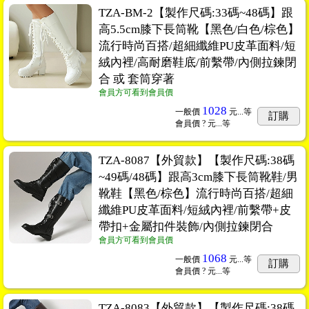
TZA-BM-2【製作尺碼:33碼~48碼】跟
高5.5cm膝下長筒靴【黑色/白色/棕色】
流行時尚百搭/超細纖維PU皮革面料/短
絨內裡/高耐磨鞋底/前繫帶/內側拉鍊閉
合 或 套筒穿著
會員方可看到會員價
1028
一般價
元...
等
訂購
會員價
? 元...
等
TZA-8087【外貿款】【製作尺碼:38碼
~49碼/48碼】跟高3cm膝下長筒靴鞋/男
靴鞋【黑色/棕色】流行時尚百搭/超細
纖維PU皮革面料/短絨內裡/前繫帶+皮
帶扣+金屬扣件裝飾/內側拉鍊閉合
會員方可看到會員價
1068
一般價
元...
等
訂購
會員價
? 元...
等
TZA-8083【外貿款】【製作尺碼:38碼