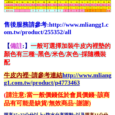
售後服務請參考:
http://www.mliangg1.c
om.tw/product/255352/all
【
備註
:】
一般可選擇加裝牛皮內裡墊的
顏色有三種~黑色/米色/灰色~採
隨機裝
配
牛皮內裡~請參考連結
http://www.mliang
g1.com.tw/product/p4773463
(
請注意:當一般價錢低於會員價錢~該商
品有可能是缺貨/無效商品~謝謝)
跟高15~22公分以上+防水台高跟鞋~以及
跟高11公分