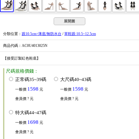
展開圖
分類位置
：
跟10.5cm↑薄底/無防水台
/
單鞋跟:10.5~12.5cm
商品代碼
：AC0U4013025N
【接受訂製紅色鞋底】
尺碼規格價錢：
正常碼35~39碼
大尺碼40~43碼
1598
1598
一般價
元
一般價
元
會員價
? 元
會員價
? 元
特大碼44~47碼
1698
一般價
元
會員價
? 元