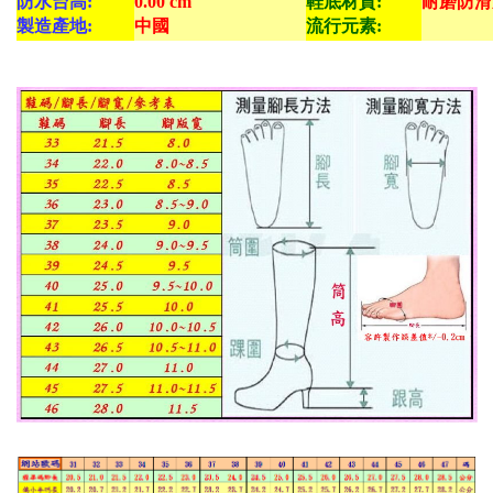
防水台高:
0.00 cm
鞋底材質:
耐磨防滑
製造產地:
中國
流行元素: