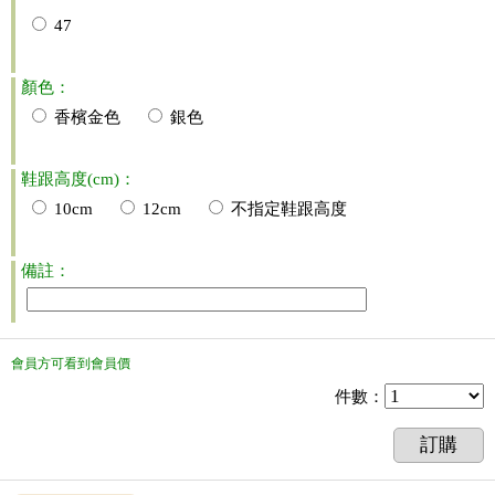
47
顏色：
香檳金色
銀色
鞋跟高度(cm)：
10cm
12cm
不指定鞋跟高度
備註：
會員方可看到會員價
件數
：
訂購