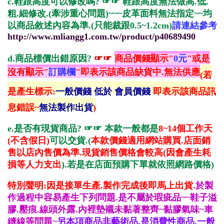
c.鞋跟高度可以修改嗎?
☞☞ 鞋跟高度無法做高.低.
粗.細修改.(牽涉重心問題)~~~皮革面料無法指定~~均
以商品敘述內容為準.(只能裁跟0.5~1.2cm)
請連結參考
http://www.mliangg1.com.tw/product/p40689490
d.
商品標價出錯原因?
☞☞
商品價錢顯示"
0元
"或是
沒有顯示"
訂購欄
"即表示該商品缺貨中.無法供應
(若
是產生標示:
一般價錢 低於 會員價錢
即表示該商品訊
息錯誤~
無法製作出貨
)
e.是否有現貨商品?
☞☞ 本
款一般都是
8~14個工作天
(不含假日)
可以交貨
.(
本款價錢適用網站購買.店面銷
售以店內售價為準.現貨銷售價格會較高(因會產生耗
損等人力支出
).若是在店面預購下單就依照網路價格
)
特別聲明:因是接單生產.製作完成後即馬上出貨.
於製
作過程中容易產生下列問題.是不屬於瑕疵品~~鞋子溢
膠.壓痕.線頭外露.內裡墊襯未黏著整齊~黏膠氣味~車
縫線等問題~
另本項商品非藝術品.是消費性商品.一般