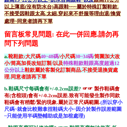
以上薄底(沒有防水台)高跟鞋~~~
屬於特殊訂製鞋款.
不接受因鞋跟太高.太細.穿起來不舒服等理由退/換貨
處理~同意者請再下單
留言板常見問題: 在此一併回應.請勿再
問下列問題
a.
靴鞋款:大尺碼
40~48碼
/小尺碼
30~34碼
/筒圍加大改
小/筒高加長改短訂製/以及
特殊鞋款鞋跟高度超過12
公分以上
鞋款屬於客製化訂製商品.不接受退換貨處
理.同意者請再下單
b.鞋碼尺寸每碼會有+/-0.2cm誤差?
☞☞
製作鞋碼會
有(含楦頭)會有+/-0.2cm誤差.致有可能發生製作同款
鞋碼會有稍鬆/緊的現象.屬於正常尺碼範圍.
(所以穿小
尺碼~就會比較難拿捏鞋碼大小~因介於製作誤差範圍
~只能使用半碼墊輔助或是加楦處理)