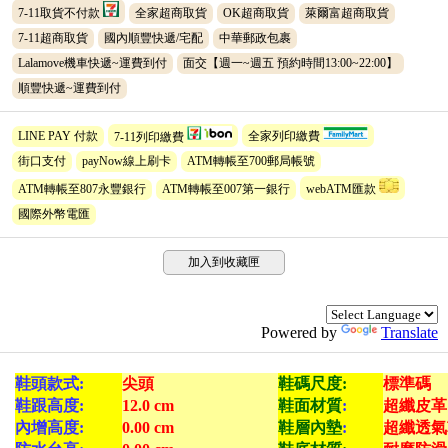
7-11取貨不付款
全家超商取貨
OK超商取貨
萊爾富超商取貨
7-11超商取貨
國內順豐快遞/宅配
中華郵政包裹
Lalamove機車快遞~運費到付
面交【週一~週五 預約時間13:00~22:00】
順豐快遞~運費到付
LINE PAY 付款
7-11列印繳費
全家列印繳費
街口支付
payNow線上刷卡
ATM轉帳至700郵局帳號
ATM轉帳至807永豐銀行
ATM轉帳至007第一銀行
webATM匯款
國際外幣電匯
加入到收藏匣
Powered by
Translate
鞋頭款式:
尖頭
鞋碼尺度:
標準碼
鞋跟高度:
12.0 cm
鞋面材質
:
超纖皮革
內增高度:
0.00 cm
鞋層內墊
:
超纖透氣