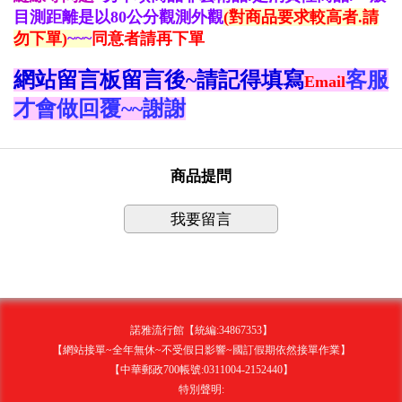
目測距離是以80公分觀測外觀
(對商品要求較高者.請
勿下單)
~~~
同意者請再下單
網站留言板留言後~請記得填寫
客服
Email
才會做回覆~~謝謝
商品提問
我要留言
諾雅流行館【統編:34867353】
【網站接單~全年無休~不受假日影響~國訂假期依然接單作業】
【中華郵政700帳號:0311004-2152440】
特別聲明: