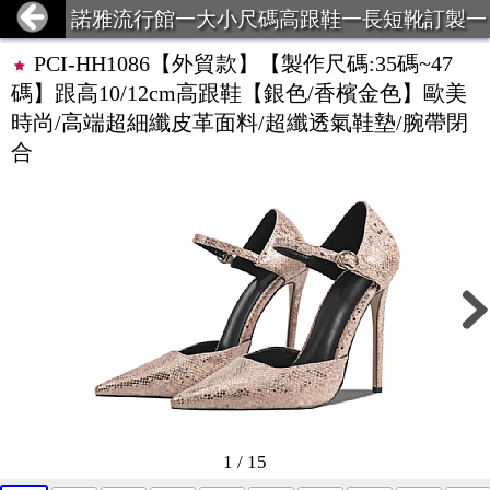
諾雅流行館一大小尺碼高跟鞋一長短靴訂製一
超大碼服飾一義乳一馬甲束身衣
PCI-HH1086【外貿款】【製作尺碼:35碼~47
碼】跟高10/12cm高跟鞋【銀色/香檳金色】歐美
時尚/高端超細纖皮革面料/超纖透氣鞋墊/腕帶閉
合
1 / 15