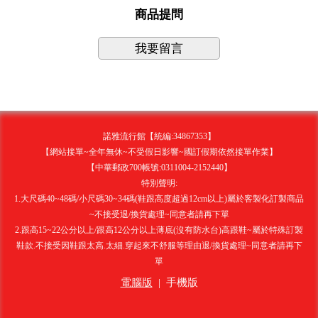
商品提問
我要留言
諾雅流行館【統編:34867353】
【網站接單~全年無休~不受假日影響~國訂假期依然接單作業】
【中華郵政700帳號:0311004-2152440】
特別聲明:
1.大尺碼40~48碼/小尺碼30~34碼(鞋跟高度超過12cm以上)屬於客製化訂製商品
~不接受退/換貨處理~同意者請再下單
2.跟高15~22公分以上/跟高12公分以上薄底(沒有防水台)高跟鞋~屬於特殊訂製
鞋款.不接受因鞋跟太高.太細.穿起來不舒服等理由退/換貨處理~同意者請再下
單
電腦版
|
手機版