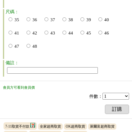
尺碼：
35
36
37
38
39
40
41
42
43
44
45
46
47
48
備註：
會員方可看到會員價
件數
：
訂購
7-11取貨不付款
全家超商取貨
OK超商取貨
萊爾富超商取貨