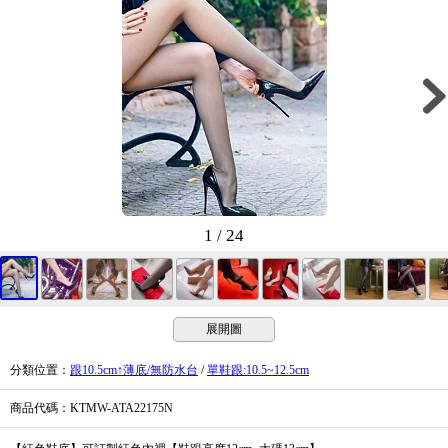
1 / 24
展開圖
分類位置
：
跟10.5cm↑薄底/無防水台
/
單鞋跟:10.5~12.5cm
商品代碼
：KTMW-ATA22175N