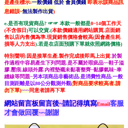
是產生標示:
一般價錢 低於 會員價錢
即表示該商品訊
息錯誤~
無法製作出貨
)
e.是否有現貨商品?
☞☞ 本
款一般都是
8~14個工作天
(不含假日)
可以交貨
.(
本款價錢適用網站購買.店面銷
售以店內售價為準.現貨銷售價格會較高(因會產生耗
損等人力支出
).若是在店面預購下單就依照網路價格
)
特別聲明:因是接單生產.製作完成後即馬上出貨.
於製
作過程中容易產生下列問題.是不屬於瑕疵品~~鞋子溢
膠.壓痕.線頭外露.內裡墊襯未黏著整齊~黏膠氣味~車
縫線等問題~
另本項商品非藝術品.是消費性商品.一般
目測距離是以80公分觀測外觀
(對商品要求較高者.請
勿下單)
~~~
同意者請再下單
網站留言板留言後~請記得填寫
客服
Email
才會做回覆~~謝謝