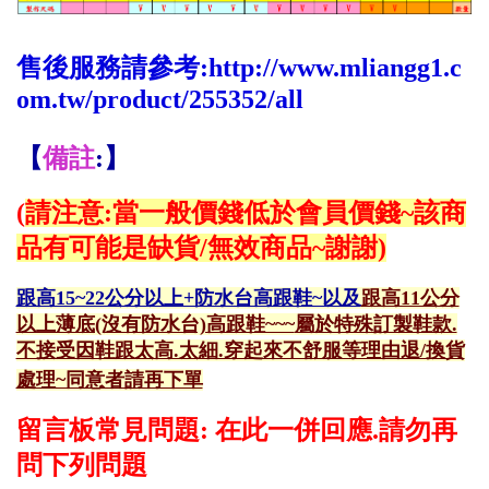
售後服務請參考:
http://www.mliangg1.c
om.tw/product/255352/all
【
備註
:】
(
請注意:當一般價錢低於會員價錢~該商
品有可能是缺貨/無效商品~謝謝)
跟高15~22公分以上+防水台高跟鞋~以及
跟高11公分
以上薄底(沒有防水台)高跟鞋~~~
屬於特殊訂製鞋款.
不接受因鞋跟太高.太細.穿起來不舒服等理由退/換貨
處理~同意者請再下單
留言板常見問題: 在此一併回應.請勿再
問下列問題