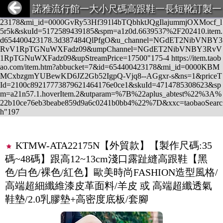
https://item.taobao.com/item.htm?fpChannel=123&fpChannelSig=a8d
諾雅流行館一大小尺碼高跟鞋一長短靴訂製一
dc96eb6472afc1c943096c2ece73c6c770ba4&from=cart&id=6544004
超大碼服飾一義乳一馬甲束身衣
23178&mi_id=0000GvRy53Hf391l4bTQbhktJQgIlajummjOXMocf_l
5r5k&skuId=5172589439185&spm=a1z0d.6639537%2F202410.item.
d654400423178.3d387484QlPfgO&u_channel=NGdET2NibVNBY3
RvV1RpTGNuWXFadz09&umpChannel=NGdET2NibVNBY3RvV
1RpTGNuWXFadz09&upStreamPrice=17500"175-4 https://item.taob
ao.com/item.htm?abbucket=7&id=654400423178&mi_id=0000KBM
MCxbzgmYUBewKD6JZ2Gb52IgpQ-Vjq8--AGgxr-s&ns=1&priceT
Id=2100c89217773879621464176e0ce1&skuId=4714785308623&sp
m=a21n57.1.hoverItem.2&utparam=%7B%22aplus_abtest%22%3A%
22b10ce76eb3beabe859d9a6c0241b0bb4%22%7D&xxc=taobaoSearc
h"197
KTMW-ATA22175N【外貿款】【製作尺碼:35
碼~48碼】跟高12~13cm淺口露趾縫高跟鞋【黑
色/白色/裸色/紅色】歐美時尚FASHION造型風格/
高端超細纖維漆皮革面料/羊皮 或 高端超纖透氣
鞋墊/2.0乳膠墊+高密度底板/套腳