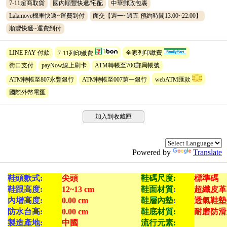
7-11超商取貨
國內順豐快遞/宅配
中華郵政包裹
Lalamove機車快遞~運費到付
面交【週一~週五 預約時間13:00~22:00】
順豐快遞~運費到付
LINE PAY 付款
7-11列印繳費
全家列印繳費
街口支付
payNow線上刷卡
ATM轉帳至700郵局帳號
ATM轉帳至807永豐銀行
ATM轉帳至007第一銀行
webATM匯款
國際外幣電匯
加入到收藏匣
Powered by
Translate
鞋頭款式:
尖頭
鞋碼尺度:
標準碼
鞋跟高度:
12~13 cm
鞋面材質
:
超纖皮革
內增高度:
0.00 cm
鞋層內墊
:
透氣鞋墊
防水台高:
0.00 cm
鞋底材質:
耐磨防滑
製造產地:
中國
流行元素: