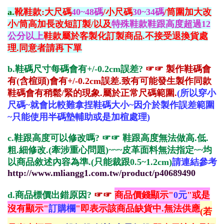
a.
靴鞋款:大尺碼
40~48碼
/小尺碼
30~34碼
/筒圍加大改
小/筒高加長改短訂製/以及
特殊鞋款鞋跟高度超過12
公分以上
鞋款屬於客製化訂製商品.不接受退換貨處
理.同意者請再下單
b.鞋碼尺寸每碼會有+/-0.2cm誤差?
☞☞
製作鞋碼會
有(含楦頭)會有+/-0.2cm誤差.致有可能發生製作同款
鞋碼會有稍鬆/緊的現象.屬於正常尺碼範圍.
(所以穿小
尺碼~就會比較難拿捏鞋碼大小~因介於製作誤差範圍
~只能使用半碼墊輔助或是加楦處理)
c.鞋跟高度可以修改嗎?
☞☞ 鞋跟高度無法做高.低.
粗.細修改.(牽涉重心問題)~~~皮革面料無法指定~~均
以商品敘述內容為準.(只能裁跟0.5~1.2cm)
請連結參考
http://www.mliangg1.com.tw/product/p40689490
d.
商品標價出錯原因?
☞☞
商品價錢顯示"
0元
"或是
沒有顯示"
訂購欄
"即表示該商品缺貨中.無法供應
(若