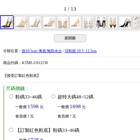
1 / 13
展開圖
分類位置
：
跟10.5cm↑薄底/無防水台
/
涼鞋跟:10.5~12.5cm
商品代碼
：KTME-U612150
【接受訂製紅色鞋底】
尺碼價錢：
鞋碼33~46碼
超特大碼48~52碼
1598
1698
一般價
元
一般價
元
會員價
? 元
會員價
? 元
【訂製紅色鞋底】鞋碼33~46碼
1728