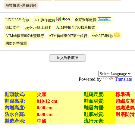
順豐快遞~運費到付
LINE PAY 付款
7-11列印繳費
全家列印繳費
街口支付
payNow線上刷卡
ATM轉帳至700郵局帳號
ATM轉帳至807永豐銀行
ATM轉帳至007第一銀行
webATM匯款
國際外幣電匯
加入到收藏匣
Powered by
Translate
鞋頭款式:
尖頭
鞋碼尺度:
標準碼
鞋跟高度:
810/12 cm
鞋面材質
:
超纖皮革
內增高度:
0.00 cm
鞋層內裡
:
超纖透氣
防水台高:
0.00 cm
鞋底材質:
耐磨防滑
製造產地:
中國
流行元素: