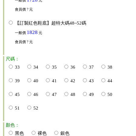
一般價
元
會員價
? 元
【訂製紅色鞋底】超特大碼48~52碼
1828
一般價
元
會員價
? 元
尺碼：
33
34
35
36
37
38
39
40
41
42
43
44
45
46
47
48
49
50
51
52
顏色：
黑色
裸色
銀色