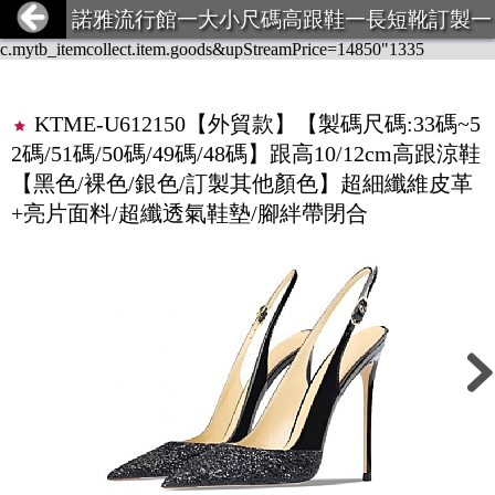
https://item.taobao.com/item.htm?id=807755589043&mi_id=0000x82
諾雅流行館一大小尺碼高跟鞋一長短靴訂製一
xPNm7DMPNhE_wTd1T9JoF7zVQOX8O7Vq4S50E-4Y&spm=tbp
超大碼服飾一義乳一馬甲束身衣
c.mytb_itemcollect.item.goods&upStreamPrice=14850"1335
KTME-U612150【外貿款】【製碼尺碼:33碼~5
2碼/51碼/50碼/49碼/48碼】跟高10/12cm高跟涼鞋
【黑色/裸色/銀色/訂製其他顏色】超細纖維皮革
+亮片面料/超纖透氣鞋墊/腳絆帶閉合