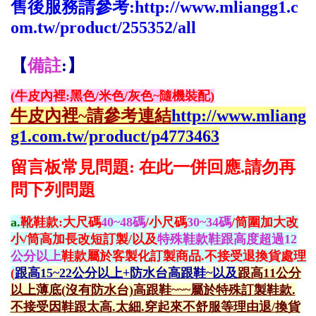
售後服務請參考:
http://www.mliangg1.c
om.tw/product/255352/all
【
備註
:】
(牛皮內裡:黑色/米色/灰色~隨機裝配)
牛皮內裡~請參考連結
http://www.mliang
g1.com.tw/product/p4773463
留言板常見問題: 在此一併回應.請勿再
問下列問題
a.
靴鞋款:大尺碼
40~48碼
/小尺碼
30~34碼
/筒圍加大改
小/筒高加長改短訂製/以及
特殊鞋款鞋跟高度超過12
公分以上
鞋款屬於客製化訂製商品.不接受退換貨處理
(
跟高15~22公分以上+防水台高跟鞋~以及
跟高11公分
以上薄底(沒有防水台)高跟鞋~~~
屬於特殊訂製鞋款.
不接受因鞋跟太高.太細.穿起來不舒服等理由退/換貨