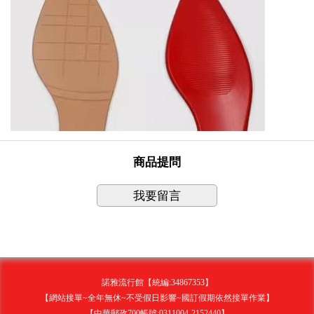
商品提問
我要留言
諾雅流行館【統編:34867353】
【網站接單~全年無休~不受假日影響~國訂假期依然接單作業】
【中華郵政700帳號:0311004-2152440】