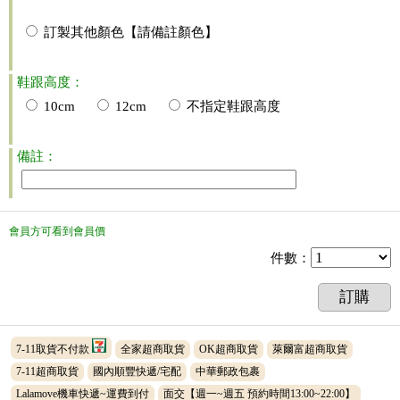
訂製其他顏色【請備註顏色】
鞋跟高度：
10cm
12cm
不指定鞋跟高度
備註：
會員方可看到會員價
件數
：
訂購
7-11取貨不付款
全家超商取貨
OK超商取貨
萊爾富超商取貨
7-11超商取貨
國內順豐快遞/宅配
中華郵政包裹
Lalamove機車快遞~運費到付
面交【週一~週五 預約時間13:00~22:00】