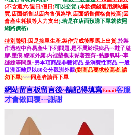
(不含週六/週日/假日)
可以交貨
.(
本款價錢適用網站購
買.店面銷售以店內售價為準.店面銷售價格會較高(因
會產生耗損等人力支出
).若是在店面預購下單就依照
網路價格
)
特別聲明
:因是接單生產.製作完成後即馬上出貨.
於製
作過程中容易產生下列問題.是不屬於瑕疵品~~鞋子溢
膠.壓痕.線頭外露.內裡墊襯未黏著整齊~黏膠氣味~車
縫線等問題~
另本項商品非藝術品.是消費性商品.一般
目測距離是以80公分觀測外觀
(對商品要求較高者.請
勿下單)
~~~
同意者請再下單
網站留言板留言後~請記得填寫
客服
Email
才會做回覆~~謝謝