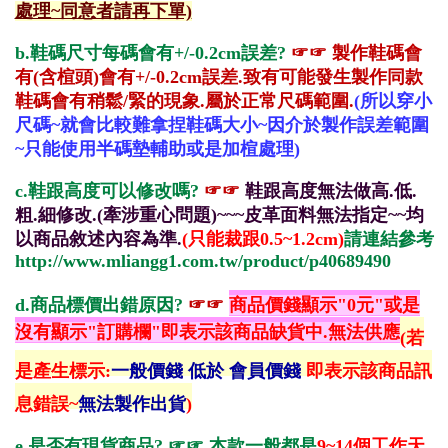
處理~同意者請再下單)
b.鞋碼尺寸每碼會有+/-0.2cm誤差?
☞☞
製作鞋碼會
有(含楦頭)會有+/-0.2cm誤差.致有可能發生製作同款
鞋碼會有稍鬆/緊的現象.屬於正常尺碼範圍.
(所以穿小
尺碼~就會比較難拿捏鞋碼大小~因介於製作誤差範圍
~只能使用半碼墊輔助或是加楦處理)
c.鞋跟高度可以修改嗎?
☞☞
鞋跟高度無法做高.低.
粗.細修改.(牽涉重心問題)~~~皮革面料無法指定~~均
以商品敘述內容為準.
(只能裁跟0.5~1.2cm)
請連結參考
http://www.mliangg1.com.tw/product/p40689490
d.商品標價出錯原因?
☞☞
商品價錢顯示"0元
"或是
沒有顯示"
訂購欄
"即表示該商品缺貨中.無法供應
(若
是產生標示:
一般價錢 低於 會員價錢
即表示該商品訊
息錯誤~
無法製作出貨
)
e.是否有現貨商品?
☞☞
本
款一般都是
9~14個工作天