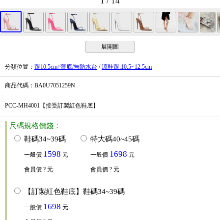
1 / 14
展開圖
分類位置
：
跟10.5cm↑薄底/無防水台
/
涼鞋跟:10.5~12.5cm
商品代碼
：BA0U7051259N
PCC-MH4001【接受訂製紅色鞋底】
尺碼規格價錢：
鞋碼34~39碼
特大碼40~45碼
1598
1698
一般價
元
一般價
元
會員價
? 元
會員價
? 元
【訂製紅色鞋底】鞋碼34~39碼
1698
一般價
元