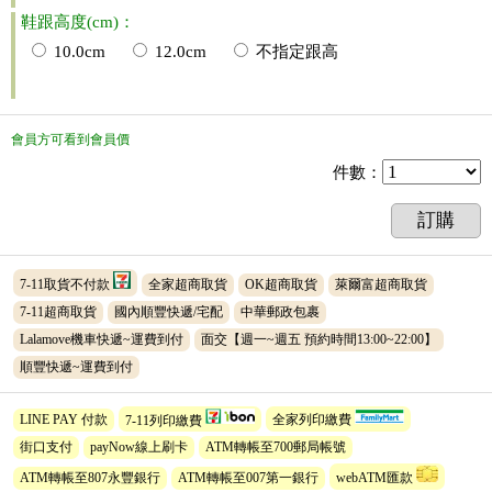
鞋跟高度(cm)：
10.0cm
12.0cm
不指定跟高
會員方可看到會員價
件數
：
訂購
7-11取貨不付款
全家超商取貨
OK超商取貨
萊爾富超商取貨
7-11超商取貨
國內順豐快遞/宅配
中華郵政包裹
Lalamove機車快遞~運費到付
面交【週一~週五 預約時間13:00~22:00】
順豐快遞~運費到付
LINE PAY 付款
7-11列印繳費
全家列印繳費
街口支付
payNow線上刷卡
ATM轉帳至700郵局帳號
ATM轉帳至807永豐銀行
ATM轉帳至007第一銀行
webATM匯款