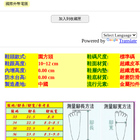
國際外幣電匯
加入到收藏匣
Powered by
Translate
鞋頭款式:
園方頭
鞋碼尺度:
標準碼
鞋跟高度:
10~12 cm
鞋面材質
:
超纖皮革
內增高度:
0.00 cm
鞋層內墊
:
超纖透氣
防水台高:
0.00 cm
鞋底材質:
耐磨防滑
製造產地:
中國
流行元素:
金屬扣件