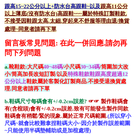
跟高15~22公分以上+防水台高跟鞋~以及
跟高11公分
以上薄底(沒有防水台)高跟鞋~~~
屬於特殊訂製鞋款.
不接受因鞋跟太高.太細.穿起來不舒服等理由退/換貨
處理~同意者請再下單
留言板常見問題: 在此一併回應.請勿再
問下列問題
a.
靴鞋款:大尺碼
40~48碼
/小尺碼
30~34碼
/筒圍加大改
小/筒高加長改短訂製/以及
特殊鞋款鞋跟高度超過12
公分以上
鞋款屬於客製化訂製商品.不接受退換貨處
理.同意者請再下單
b.鞋碼尺寸每碼會有+/-0.2cm誤差?
☞☞
製作鞋碼會
有(含楦頭)會有+/-0.2cm誤差.致有可能發生製作同款
鞋碼會有稍鬆/緊的現象.屬於正常尺碼範圍.
(所以穿小
尺碼~就會比較難拿捏鞋碼大小~因介於製作誤差範圍
~只能使用半碼墊輔助或是加楦處理)