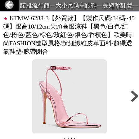
諾雅流行館一大小尺碼高跟鞋一長短靴訂製一
超大碼服飾一義乳一馬甲束身衣
KTMW-6288-3【外貿款】【製作尺碼:34碼~45
碼】跟高10/12cm尖頭高跟涼鞋【黑色/白色/紅
色/粉色/藍色/棕色/玫紅色/銀色/香檳色】歐美時
尚FASHION造型風格/超細纖維皮革面料/超纖透
氣鞋墊/腕帶閉合