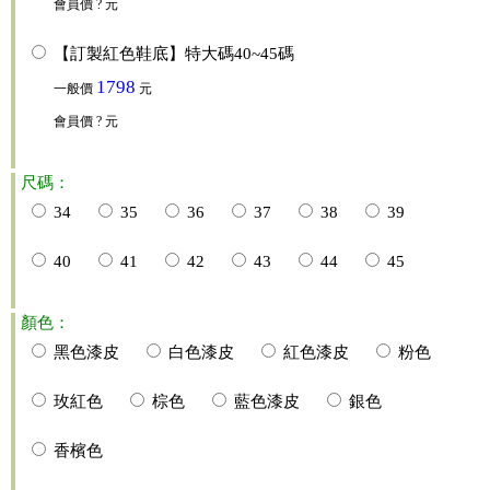
會員價
? 元
【訂製紅色鞋底】特大碼40~45碼
1798
一般價
元
會員價
? 元
尺碼：
34
35
36
37
38
39
40
41
42
43
44
45
顏色：
黑色漆皮
白色漆皮
紅色漆皮
粉色
玫紅色
棕色
藍色漆皮
銀色
香檳色