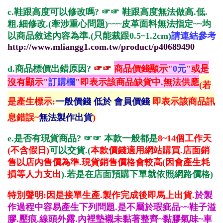
c.鞋跟高度可以修改嗎?
☞☞ 鞋跟高度無法做高.低.
粗.細修改.(牽涉重心問題)~~~皮革面料無法指定~~均
以商品敘述內容為準.(只能裁跟0.5~1.2cm)
請連結參考
http://www.mliangg1.com.tw/product/p40689490
d.
商品標價出錯原因?
☞☞
商品價錢顯示"
0元
"或是
沒有顯示"
訂購欄
"即表示該商品缺貨中.無法供應
(若
是產生標示:
一般價錢 低於 會員價錢
即表示該商品訊
息錯誤~
無法製作出貨
)
e.是否有現貨商品?
☞☞ 本
款一般都是
8~14個工作天
(不含假日)
可以交貨
.(
本款價錢適用網站購買.店面銷
售以店內售價為準.現貨銷售價格會較高(因會產生耗
損等人力支出
).若是在店面預購下單就依照網路價格
)
特別聲明:因是接單生產.製作完成後即馬上出貨.
於製
作過程中容易產生下列問題.是不屬於瑕疵品~~鞋子溢
膠.壓痕.線頭外露.內裡墊襯未黏著整齊~黏膠氣味~車