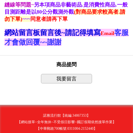
縫線等問題~
另本項商品非藝術品.是消費性商品.一般
目測距離是以80公分觀測外觀
(對商品要求較高者.請
勿下單)
~~~
同意者請再下單
網站留言板留言後~請記得填寫
客服
Email
才會做回覆~~謝謝
商品提問
我要留言
諾雅流行館【統編:34867353】
【網站接單~全年無休~不受假日影響~國訂假期依然接單作業】
【中華郵政700帳號:0311004-2152440】